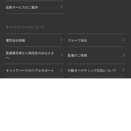
送客サービスのご案内
キャリアパークについて
運営会社情報
グループ会社
監修責任者から就活生のみなさま
監修のご依頼
へ
キャリアパークのリアルサポート
行動ターゲティング広告について
プライバシーポリシー
ご利用いただく上での注意点
情報の信頼性担保に向けた編集方
グループ会員利用規約
針
キャリアパーク利用規約
広告掲載基準
免責事項・知的財産権
情報セキュリティポリシー