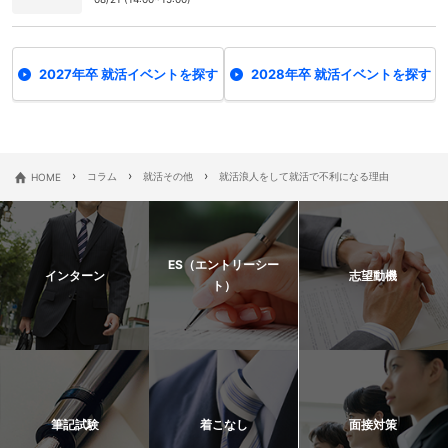
2027年卒 就活イベントを探す
2028年卒 就活イベントを探す
›
›
›
HOME
コラム
就活その他
就活浪人をして就活で不利になる理由
ES（エントリーシー
インターン
志望動機
ト）
筆記試験
着こなし
面接対策