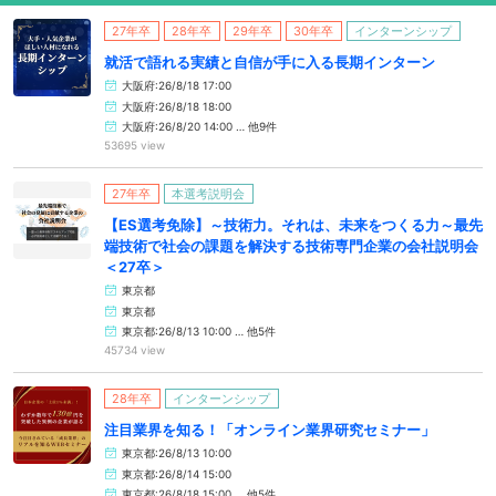
27年卒
28年卒
29年卒
30年卒
インターンシップ
就活で語れる実績と自信が手に入る長期インターン
大阪府:26/8/18 17:00
大阪府:26/8/18 18:00
大阪府:26/8/20 14:00 … 他9件
53695 view
27年卒
本選考説明会
【ES選考免除】～技術力。それは、未来をつくる力～最先
端技術で社会の課題を解決する技術専門企業の会社説明会
＜27卒＞
東京都
東京都
東京都:26/8/13 10:00 … 他5件
45734 view
28年卒
インターンシップ
注目業界を知る！「オンライン業界研究セミナー」
東京都:26/8/13 10:00
東京都:26/8/14 15:00
東京都:26/8/18 15:00 … 他5件