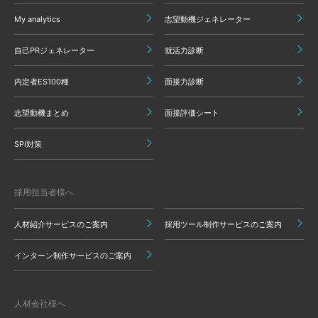
My analytics
志望動機ジェネレーター
自己PRジェネレーター
就活力診断
内定者ES100種
面接力診断
志望動機まとめ
面接評価シート
SPI対策
採用担当者様へ
人材紹介サービスのご案内
採用ツール制作サービスのご案内
インターン制作サービスのご案内
人材会社様へ