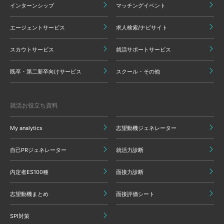
インターンシップ
マッチングイベント
エージェントサービス
求人検索/ナビサイト
スカウトサービス
就活サポートサービス
既卒・第二新卒向けサービス
スクール・その他
就活お役立ち資料
My analytics
志望動機ジェネレーター
自己PRジェネレーター
就活力診断
内定者ES100種
面接力診断
志望動機まとめ
面接評価シート
SPI対策