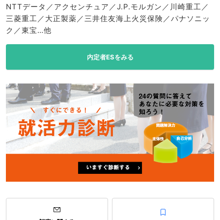
NTTデータ／アクセンチュア／J.P.モルガン／川崎重工／
三菱重工／大正製薬／三井住友海上火災保険／パナソニッ
ク／東宝…他
内定者ESをみる