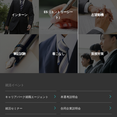
ES（エントリーシー
インターン
志望動機
ト）
筆記試験
着こなし
面接対策
就活イベント
キャリアパーク就職エージェント
本選考説明会
就活セミナー
合同企業説明会