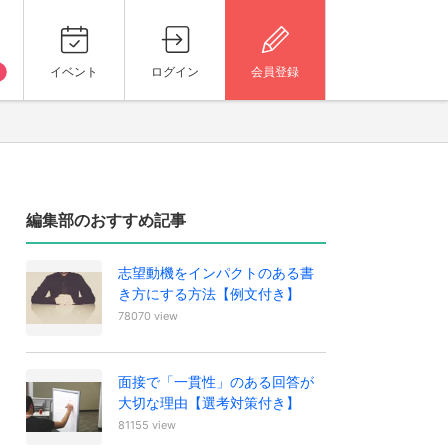
イベント
ログイン
会員登録
編集部のおすすめ記事
志望動機をインパクトのある書
き方にする方法【例文付き】
78070 view
面接で「一貫性」のある回答が
大切な理由【選考対策付き】
81155 view