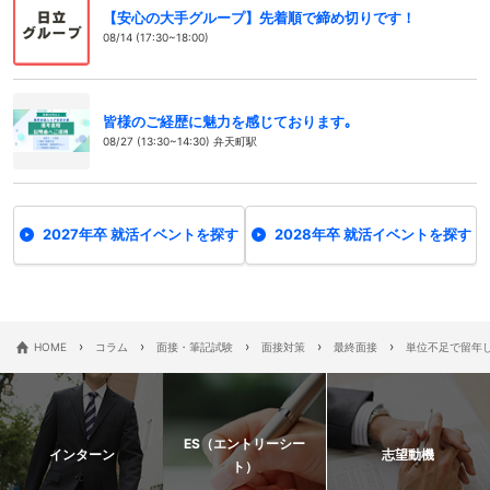
【安心の大手グループ】先着順で締め切りです！
08/14 (17:30~18:00)
皆様のご経歴に魅力を感じております｡
08/27 (13:30~14:30) 弁天町駅
2027年卒 就活イベントを探す
2028年卒 就活イベントを探す
›
›
›
›
›
HOME
コラム
面接・筆記試験
面接対策
最終面接
単位不足で留年
ES（エントリーシー
インターン
志望動機
ト）