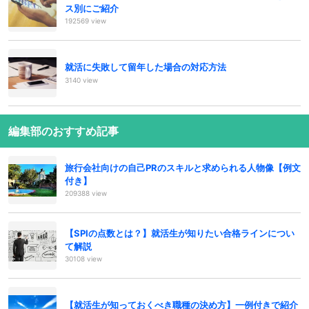
ス別にご紹介
192569 view
就活に失敗して留年した場合の対応方法
3140 view
編集部のおすすめ記事
旅行会社向けの自己PRのスキルと求められる人物像【例文
付き】
209388 view
【SPIの点数とは？】就活生が知りたい合格ラインについ
て解説
30108 view
【就活生が知っておくべき職種の決め方】一例付きで紹介