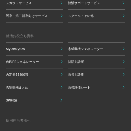
スカウトサービス
就活サポートサービス
既卒・第二新卒向けサービス
スクール・その他
就活お役立ち資料
My analytics
志望動機ジェネレーター
自己PRジェネレーター
就活力診断
内定者ES100種
面接力診断
志望動機まとめ
面接評価シート
SPI対策
採用担当者様へ