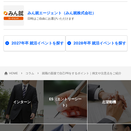
みん就エージェント（みん就株式会社）
日時はご自由にお選びいただけます
2027年卒 就活イベントを探す
2028年卒 就活イベントを探す
›
›
HOME
コラム
就職の面接で自己PRをするポイント｜例文や注意点をご紹介
ES（エントリーシー
インターン
志望動機
ト）