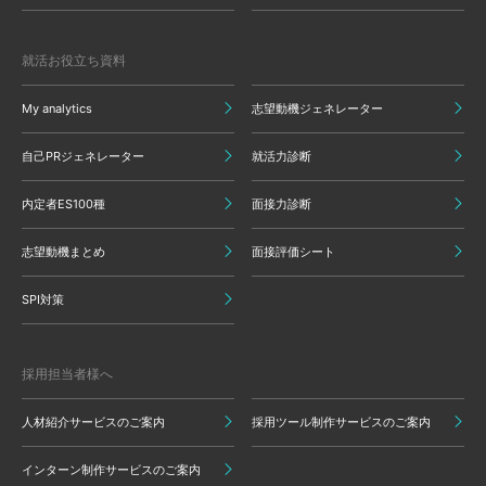
就活お役立ち資料
My analytics
志望動機ジェネレーター
自己PRジェネレーター
就活力診断
内定者ES100種
面接力診断
志望動機まとめ
面接評価シート
SPI対策
採用担当者様へ
人材紹介サービスのご案内
採用ツール制作サービスのご案内
インターン制作サービスのご案内