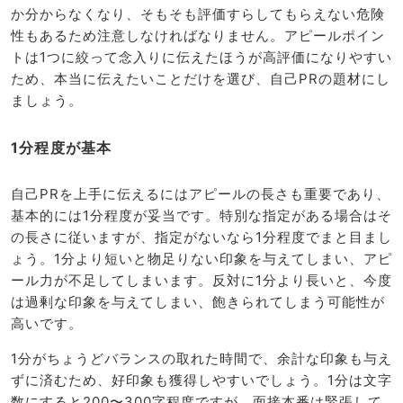
か分からなくなり、そもそも評価すらしてもらえない危険
性もあるため注意しなければなりません。アピールポイン
トは1つに絞って念入りに伝えたほうが高評価になりやすい
ため、本当に伝えたいことだけを選び、自己PRの題材にし
ましょう。
1分程度が基本
自己PRを上手に伝えるにはアピールの長さも重要であり、
基本的には1分程度が妥当です。特別な指定がある場合はそ
の長さに従いますが、指定がないなら1分程度でまと目まし
ょう。1分より短いと物足りない印象を与えてしまい、アピ
ール力が不足してしまいます。反対に1分より長いと、今度
は過剰な印象を与えてしまい、飽きられてしまう可能性が
高いです。
1分がちょうどバランスの取れた時間で、余計な印象も与え
ずに済むため、好印象も獲得しやすいでしょう。1分は文字
数にすると200〜300字程度ですが、面接本番は緊張して