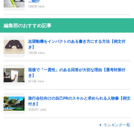
ご紹介
18808 view
編集部のおすすめ記事
志望動機をインパクトのある書き方にする方法【例文付
き】
78046 view
面接で「一貫性」のある回答が大切な理由【選考対策付
き】
81136 view
旅行会社向けの自己PRのスキルと求められる人物像【例文
付き】
209357 view
ランキング一覧