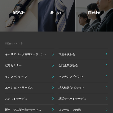
筆記試験
着こなし
面接対策
就活イベント
キャリアパーク就職エージェント
本選考説明会
就活セミナー
合同企業説明会
インターンシップ
マッチングイベント
エージェントサービス
求人検索/ナビサイト
スカウトサービス
就活サポートサービス
既卒・第二新卒向けサービス
スクール・その他