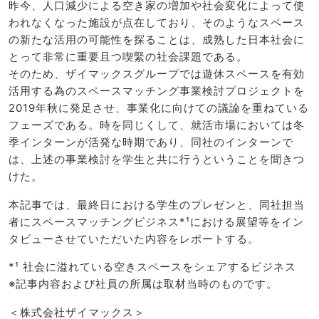
昨今、人口減少による空き家の増加や社会変化によって使
われなくなった施設が点在しており、そのようなスペース
の新たな活用の可能性を探ることは、成熟した日本社会に
とって非常に重要且つ喫緊の社会課題である。
そのため、ザイマックスグループでは遊休スペースを有効
活用する為のスペースマッチング事業検討プロジェクトを
2019年秋に発足させ、事業化に向けての議論を重ねている
フェーズである。時を同じくして、就活市場においては冬
季インターンが活発な時期であり、同社のインターンで
は、上述の事業検討を学生と共に行うということを聞きつ
けた。
本記事では、最終日における学生のプレゼンと、同社担当
者にスペースマッチングビジネス*¹における展望等をイン
タビューさせていただいた内容をレポートする。
*¹ 社会に溢れている空きスペースをシェアするビジネス
※記事内容および社員の所属は取材当時のものです。
＜株式会社ザイマックス＞