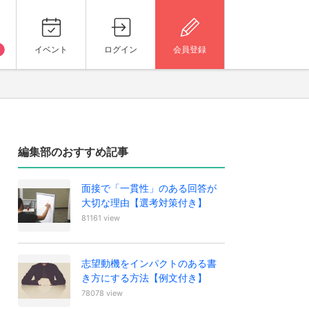
イベント
ログイン
会員登録
編集部のおすすめ記事
面接で「一貫性」のある回答が
大切な理由【選考対策付き】
81161 view
志望動機をインパクトのある書
き方にする方法【例文付き】
78078 view