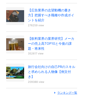
【広告業界の志望動機の書き
方】把握すべき職種や作成ポイ
ントを紹介
276259 view
【飲料業界の業界研究】メーカ
ーの売上高TOP10と今後の課
題・将来性
352617 view
旅行会社向けの自己PRのスキル
と求められる人物像【例文付
き】
209388 view
ランキング一覧