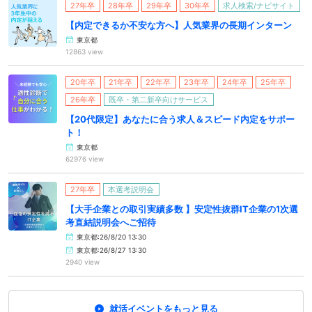
27年卒
28年卒
29年卒
30年卒
求人検索/ナビサイト
【内定できるか不安な方へ】人気業界の長期インターン
東京都
12863 view
20年卒
21年卒
22年卒
23年卒
24年卒
25年卒
26年卒
既卒・第二新卒向けサービス
【20代限定】あなたに合う求人＆スピード内定をサポー
ト！
東京都
62976 view
27年卒
本選考説明会
【大手企業との取引実績多数 】安定性抜群IT企業の1次選
考直結説明会へご招待
東京都:26/8/20 13:30
東京都:26/8/27 13:30
2940 view
就活イベントをもっと見る