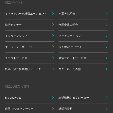
就活イベント
キャリアパーク就職エージェント
本選考説明会
就活セミナー
合同企業説明会
インターンシップ
マッチングイベント
エージェントサービス
求人検索/ナビサイト
スカウトサービス
就活サポートサービス
既卒・第二新卒向けサービス
スクール・その他
就活お役立ち資料
My analytics
志望動機ジェネレーター
自己PRジェネレーター
就活力診断