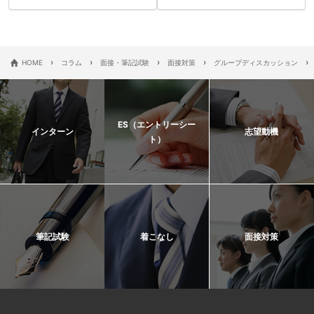
›
›
›
›
›
HOME
コラム
面接・筆記試験
面接対策
グループディスカッション
ES（エントリーシー
インターン
志望動機
ト）
筆記試験
着こなし
面接対策