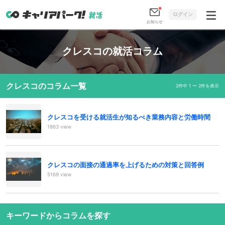
ログイン
お知らせ
クレスコの就活コラム
クレスコのコラム一覧
2件中 1 〜 2件を表示
クレスコを受ける就活生が知るべき業務内容と労働時間
1863 view
クレスコの面接の通過率を上げるための対策と回答例
5169 view
キーワードからコラムを探す