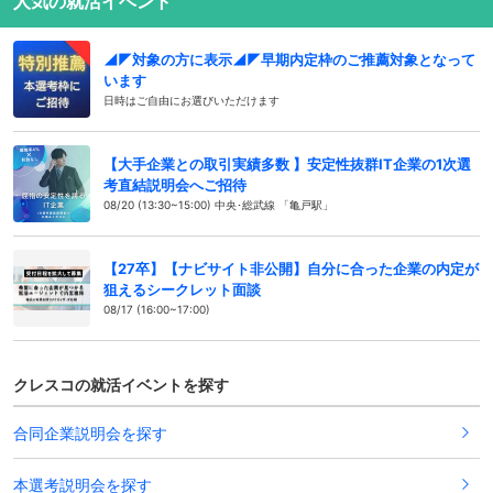
人気の就活イベント
◢◤対象の方に表示◢◤早期内定枠のご推薦対象となって
います
日時はご自由にお選びいただけます
【大手企業との取引実績多数 】安定性抜群IT企業の1次選
考直結説明会へご招待
08/20 (13:30~15:00) 中央･総武線 「亀戸駅」
【27卒】【ナビサイト非公開】自分に合った企業の内定が
狙えるシークレット面談
08/17 (16:00~17:00)
クレスコの就活イベントを探す
合同企業説明会を探す
本選考説明会を探す