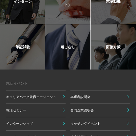
インターン
志望動機
ト）
筆記試験
着こなし
面接対策
就活イベント
キャリアパーク就職エージェント
本選考説明会
就活セミナー
合同企業説明会
インターンシップ
マッチングイベント