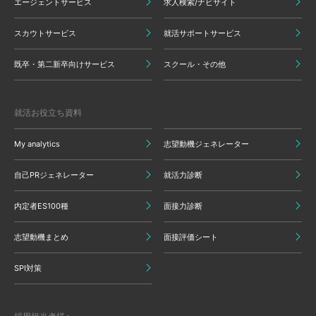
エージェントサービス
求人検索/ナビサイト
スカウトサービス
就活サポートサービス
既卒・第二新卒向けサービス
スクール・その他
就活お役立ち資料
My analytics
志望動機ジェネレーター
自己PRジェネレーター
就活力診断
内定者ES100種
面接力診断
志望動機まとめ
面接評価シート
SPI対策