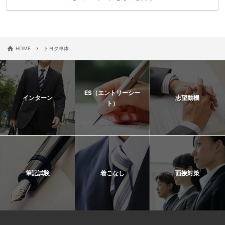
›
HOME
トヨタ車体
ES（エントリーシー
インターン
志望動機
ト）
筆記試験
着こなし
面接対策