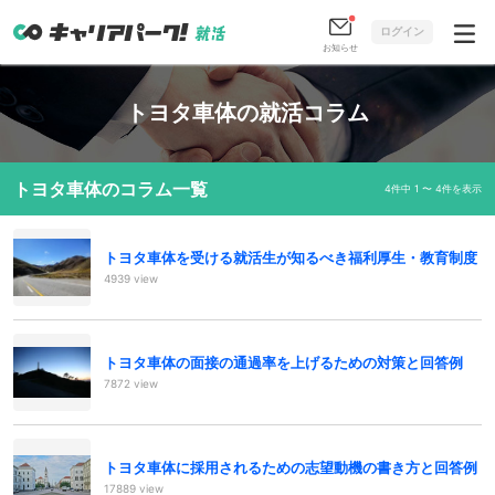
ログイン
お知らせ
トヨタ車体の就活コラム
トヨタ車体のコラム一覧
4件中 1 〜 4件を表示
トヨタ車体を受ける就活生が知るべき福利厚生・教育制度
4939 view
トヨタ車体の面接の通過率を上げるための対策と回答例
7872 view
トヨタ車体に採用されるための志望動機の書き方と回答例
17889 view