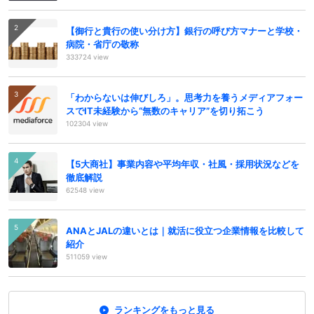
【御行と貴行の使い分け方】銀行の呼び方マナーと学校・
病院・省庁の敬称
333724 view
「わからないは伸びしろ」。思考力を養うメディアフォー
スでIT未経験から“無数のキャリア”を切り拓こう
102304 view
【5大商社】事業内容や平均年収・社風・採用状況などを
徹底解説
62548 view
ANAとJALの違いとは｜就活に役立つ企業情報を比較して
紹介
511059 view
ランキングをもっと見る