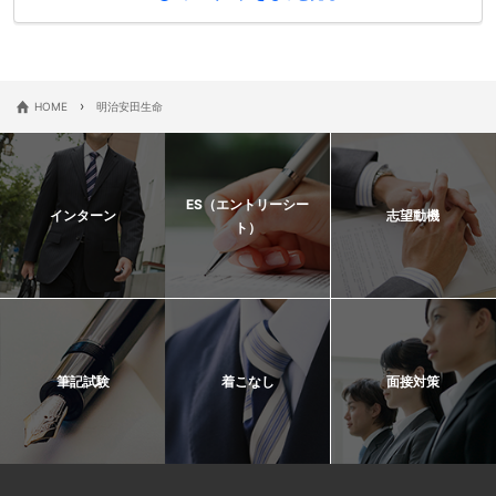
›
HOME
明治安田生命
ES（エントリーシー
インターン
志望動機
ト）
筆記試験
着こなし
面接対策