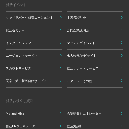
就活イベント
キャリアパーク就職エージェント
本選考説明会
就活セミナー
合同企業説明会
インターンシップ
マッチングイベント
エージェントサービス
求人検索/ナビサイト
スカウトサービス
就活サポートサービス
既卒・第二新卒向けサービス
スクール・その他
就活お役立ち資料
My analytics
志望動機ジェネレーター
自己PRジェネレーター
就活力診断