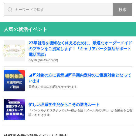
検索
人気の就活イベント
27卒就活を後悔なく終えるために、最適なオーダーメイド
のプランをご提案します！『キャリアパーク就活サポート
電話面談』
08/10 (09:45~10:00)
◢◤対象の方に表示◢◤早期内定枠のご推薦対象となって
います
日時はご自由にお選びいただけます
忙しい理系学生だからこその選考ルート
「パーソルクロステクノロジー様から届くメール内のURL」 から動画をご視
聴いただけます。
外資系企業の就活イベントを探す