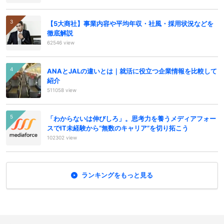
【5大商社】事業内容や平均年収・社風・採用状況などを
徹底解説
62546 view
ANAとJALの違いとは｜就活に役立つ企業情報を比較して
紹介
511058 view
「わからないは伸びしろ」。思考力を養うメディアフォー
スでIT未経験から“無数のキャリア”を切り拓こう
102302 view
ランキングをもっと見る