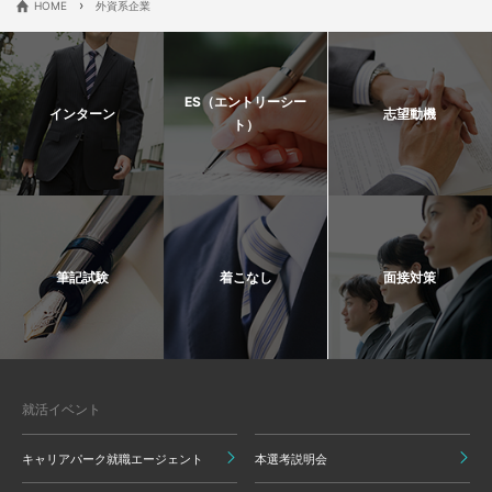
›
HOME
外資系企業
ES（エントリーシー
インターン
志望動機
ト）
筆記試験
着こなし
面接対策
就活イベント
キャリアパーク就職エージェント
本選考説明会