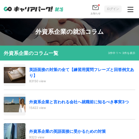
ログイン
お知らせ
外資系企業の就活コラム
外資系企業のコラム一覧
3件中 1 〜 3件を表示
英語面接の対策の全て【練習用質問フレーズと回答例文あ
り】
83150 view
外資系企業と言われる会社へ就職前に知るべき事実3つ
15422 view
外資系企業の英語面接に受かるための対策
9323 view