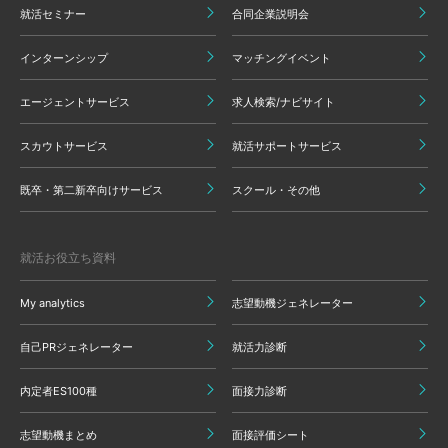
就活セミナー
合同企業説明会
インターンシップ
マッチングイベント
エージェントサービス
求人検索/ナビサイト
スカウトサービス
就活サポートサービス
既卒・第二新卒向けサービス
スクール・その他
就活お役立ち資料
My analytics
志望動機ジェネレーター
自己PRジェネレーター
就活力診断
内定者ES100種
面接力診断
志望動機まとめ
面接評価シート