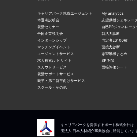
キャリアパーク就職エージェント
My analytics
本選考説明会
志望動機ジェネレー
就活セミナー
自己PRジェネレータ
合同企業説明会
就活力診断
インターンシップ
内定者ES100種
マッチングイベント
面接力診断
エージェントサービス
志望動機まとめ
求人検索/ナビサイト
SPI対策
スカウトサービス
面接評価シート
就活サポートサービス
既卒・第二新卒向けサービス
スクール・その他