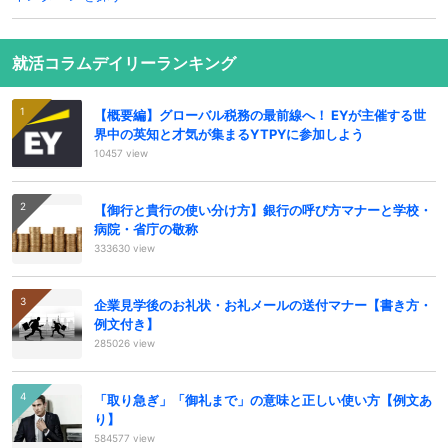
就活コラムデイリーランキング
【概要編】グローバル税務の最前線へ！ EYが主催する世
界中の英知と才気が集まるYTPYに参加しよう
10457 view
【御行と貴行の使い分け方】銀行の呼び方マナーと学校・
病院・省庁の敬称
333630 view
企業見学後のお礼状・お礼メールの送付マナー【書き方・
例文付き】
285026 view
「取り急ぎ」「御礼まで」の意味と正しい使い方【例文あ
り】
584577 view