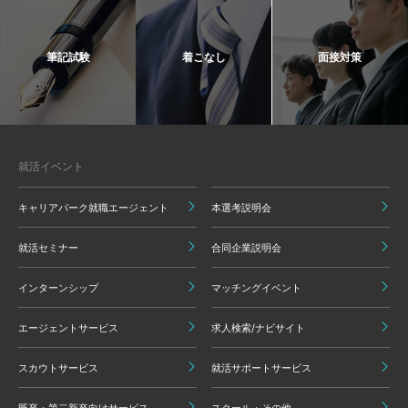
筆記試験
着こなし
面接対策
就活イベント
キャリアパーク就職エージェント
本選考説明会
就活セミナー
合同企業説明会
インターンシップ
マッチングイベント
エージェントサービス
求人検索/ナビサイト
スカウトサービス
就活サポートサービス
既卒・第二新卒向けサービス
スクール・その他