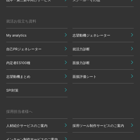
就活お役立ち資料
My analytics
志望動機ジェネレーター
自己PRジェネレーター
就活力診断
内定者ES100種
面接力診断
志望動機まとめ
面接評価シート
SPI対策
採用担当者様へ
人材紹介サービスのご案内
採用ツール制作サービスのご案内
インターン制作サービスのご案内