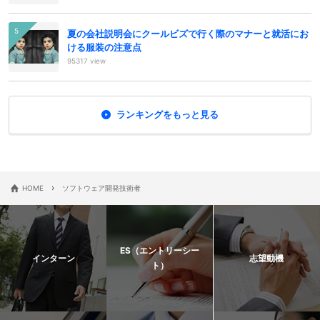
夏の会社説明会にクールビズで行く際のマナーと就活にお
ける服装の注意点
95317 view
ランキングをもっと見る
›
HOME
ソフトウェア開発技術者
ES（エントリーシー
インターン
志望動機
ト）