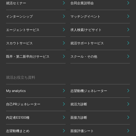
就活セミナー
合同企業説明会
インターンシップ
マッチングイベント
エージェントサービス
求人検索/ナビサイト
スカウトサービス
就活サポートサービス
既卒・第二新卒向けサービス
スクール・その他
就活お役立ち資料
My analytics
志望動機ジェネレーター
自己PRジェネレーター
就活力診断
内定者ES100種
面接力診断
志望動機まとめ
面接評価シート