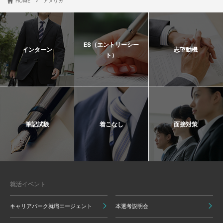
›
HOME
アメリカ
ES（エントリーシー
インターン
志望動機
ト）
筆記試験
着こなし
面接対策
就活イベント
キャリアパーク就職エージェント
本選考説明会