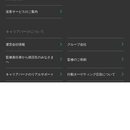
送客サービスのご案内
キャリアパークについて
運営会社情報
グループ会社
監修責任者から就活生のみなさま
監修のご依頼
へ
キャリアパークのリアルサポート
行動ターゲティング広告について
プライバシーポリシー
ご利用いただく上での注意点
情報の信頼性担保に向けた編集方
グループ会員利用規約
針
キャリアパーク利用規約
広告掲載基準
免責事項・知的財産権
情報セキュリティポリシー