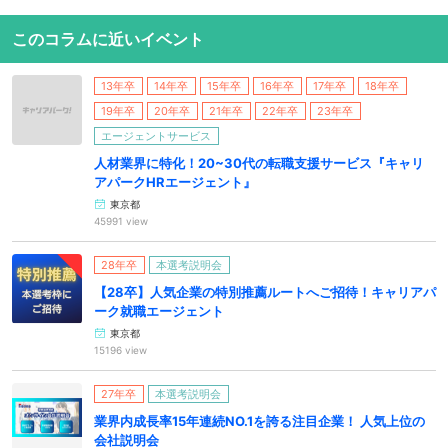
このコラムに近いイベント
13年卒
14年卒
15年卒
16年卒
17年卒
18年卒
19年卒
20年卒
21年卒
22年卒
23年卒
エージェントサービス
人材業界に特化！20~30代の転職支援サービス『キャリ
アパークHRエージェント』
東京都
45991 view
28年卒
本選考説明会
【28卒】人気企業の特別推薦ルートへご招待！キャリアパ
ーク就職エージェント
東京都
15196 view
27年卒
本選考説明会
業界内成長率15年連続NO.1を誇る注目企業！ 人気上位の
会社説明会