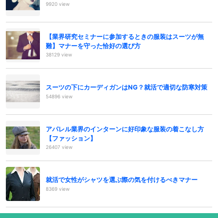
9920 view
【業界研究セミナーに参加するときの服装はスーツが無
難】マナーを守った恰好の選び方
38129 view
スーツの下にカーディガンはNG？就活で適切な防寒対策
54896 view
アパレル業界のインターンに好印象な服装の着こなし方
【ファッション】
26407 view
就活で女性がシャツを選ぶ際の気を付けるべきマナー
8369 view