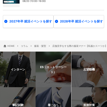
08/20 (10:00~16:00)
2027年卒 就活イベントを探す
2028年卒 就活イベントを探す
›
›
›
HOME
コラム
服装・髪型
店舗見学をする際の服装マナー【私服かスーツか
ES（エントリーシー
インターン
志望動機
ト）
筆記試験
着こなし
面接対策