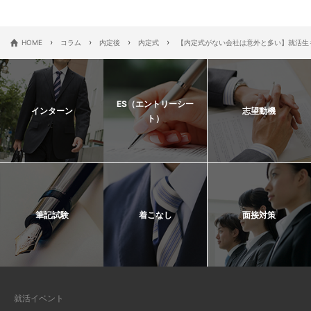
›
›
›
›
HOME
コラム
内定後
内定式
【内定式がない会社は意外と多い】就活生
ES（エントリーシー
インターン
志望動機
ト）
筆記試験
着こなし
面接対策
就活イベント