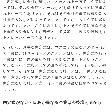
「内定式ない会社が増えた」と言われる一方で、企業によ
ってはホテルや会館・ホールなどを借りて大々的に開催さ
れるケースもあります。それはその会社の事業規模や新入
社員の人数などによってまちまちですが、大手企業に多い
ようです。また、さらに派手になるとその企業に関係のあ
る著名人やタレントが来賓として参加し、挨拶や激励をす
るといったケースもあります。
そういった派手な内定式は、マスコミ関係などの限られた
大企業にだけ見られるとのこと。とはいえ、内定式を行う
企業は年に一度の最初を飾る大切なスタートということ
で、なるべく式典としての形を重視して行われる場合が多
いです。それでは「内定式ない会社」とは、一体どんな目
的・意味があって内定式の開催を選ばないのでしょうか。
内定式ない会社、と言われる企業の特徴や目的を見てみま
しょう。
内定式がない・日程が異なる企業は今後増えるかも