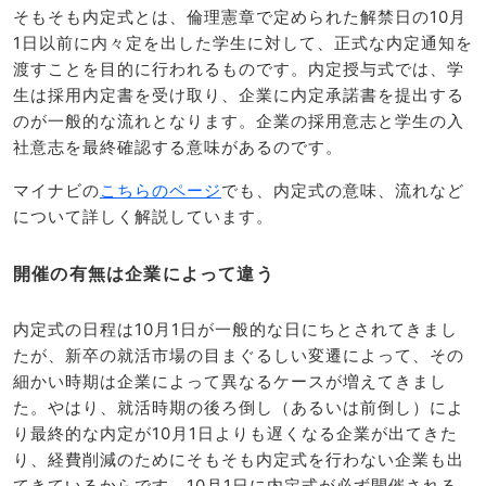
そもそも内定式とは、倫理憲章で定められた解禁日の10月
1日以前に内々定を出した学生に対して、正式な内定通知を
渡すことを目的に行われるものです。内定授与式では、学
生は採用内定書を受け取り、企業に内定承諾書を提出する
のが一般的な流れとなります。企業の採用意志と学生の入
社意志を最終確認する意味があるのです。
マイナビの
こちらのページ
でも、内定式の意味、流れなど
について詳しく解説しています。
開催の有無は企業によって違う
内定式の日程は10月1日が一般的な日にちとされてきまし
たが、新卒の就活市場の目まぐるしい変遷によって、その
細かい時期は企業によって異なるケースが増えてきまし
た。やはり、就活時期の後ろ倒し（あるいは前倒し）によ
り最終的な内定が10月1日よりも遅くなる企業が出てきた
り、経費削減のためにそもそも内定式を行わない企業も出
てきているからです。10月1日に内定式が必ず開催される