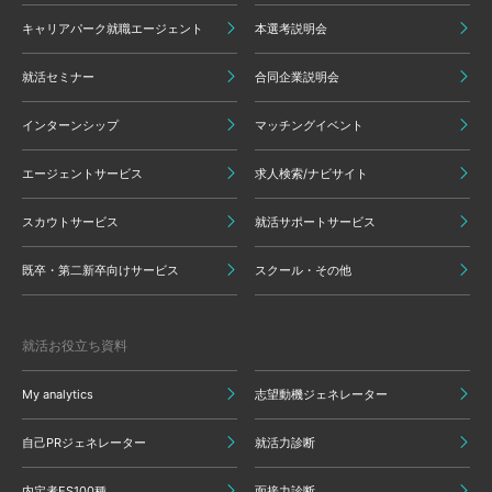
キャリアパーク就職エージェント
本選考説明会
就活セミナー
合同企業説明会
インターンシップ
マッチングイベント
エージェントサービス
求人検索/ナビサイト
スカウトサービス
就活サポートサービス
既卒・第二新卒向けサービス
スクール・その他
就活お役立ち資料
My analytics
志望動機ジェネレーター
自己PRジェネレーター
就活力診断
内定者ES100種
面接力診断