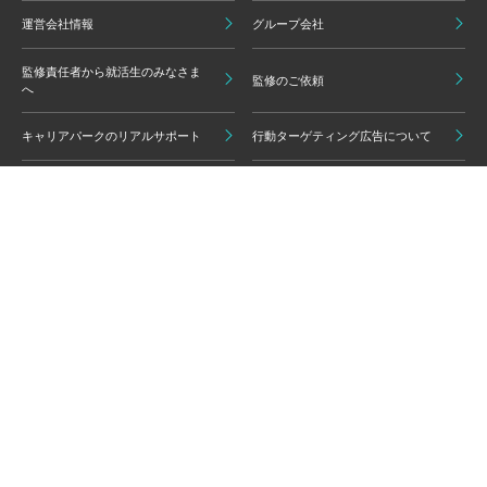
運営会社情報
グループ会社
監修責任者から就活生のみなさま
監修のご依頼
へ
キャリアパークのリアルサポート
行動ターゲティング広告について
プライバシーポリシー
ご利用いただく上での注意点
情報の信頼性担保に向けた編集方
グループ会員利用規約
針
キャリアパーク利用規約
広告掲載基準
免責事項・知的財産権
情報セキュリティポリシー
外部サービスの利用について
反社会的勢力排除ポリシー
コンプライアンスポリシー
カスタマーハラスメントポリシー