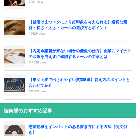
9481 view
【就活はまつエクにより好印象を与えられる】適切な素
材・長さ・太さ・カールの選び方とポイント
40929 view
【内定承諾書が来ない場合の催促の仕方】企業にマイナス
の印象を与えずに確認するメールの文章とは
117556 view
【集団面接で出されやすい質問6選】答え方のポイントと
合わせて紹介
131903 view
編集部のおすすめ記事
志望動機をインパクトのある書き方にする方法【例文付
き】