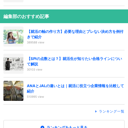
編集部のおすすめ記事
【就活の軸の作り方】必要な理由とブレない決め方を例付
きで紹介
389588 view
【SPIの点数とは？】就活生が知りたい合格ラインについ
て解説
30103 view
ANAとJALの違いとは｜就活に役立つ企業情報を比較して
紹介
510995 view
ランキング一覧
ランキングをもっと見る