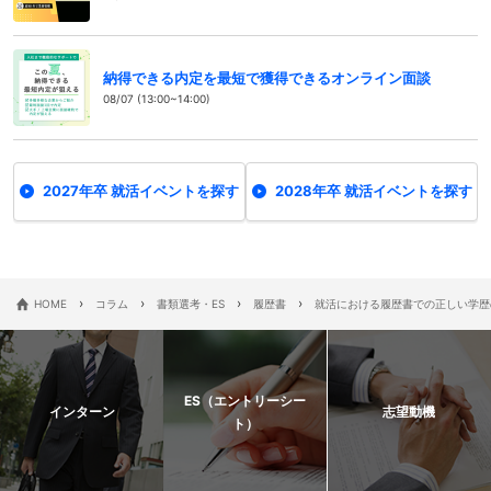
納得できる内定を最短で獲得できるオンライン面談
08/07 (13:00~14:00)
2027年卒 就活イベントを探す
2028年卒 就活イベントを探す
›
›
›
›
HOME
コラム
書類選考・ES
履歴書
就活における履歴書での正しい学歴
ES（エントリーシー
インターン
志望動機
ト）