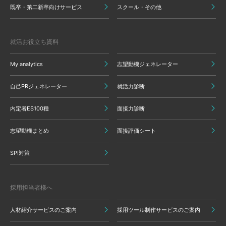
既卒・第二新卒向けサービス
スクール・その他
就活お役立ち資料
My analytics
志望動機ジェネレーター
自己PRジェネレーター
就活力診断
内定者ES100種
面接力診断
志望動機まとめ
面接評価シート
SPI対策
採用担当者様へ
人材紹介サービスのご案内
採用ツール制作サービスのご案内