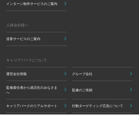
インターン制作サービスのご案内
人材会社様へ
送客サービスのご案内
キャリアパークについて
運営会社情報
グループ会社
監修責任者から就活生のみなさま
監修のご依頼
へ
キャリアパークのリアルサポート
行動ターゲティング広告について
プライバシーポリシー
ご利用いただく上での注意点
情報の信頼性担保に向けた編集方
グループ会員利用規約
針