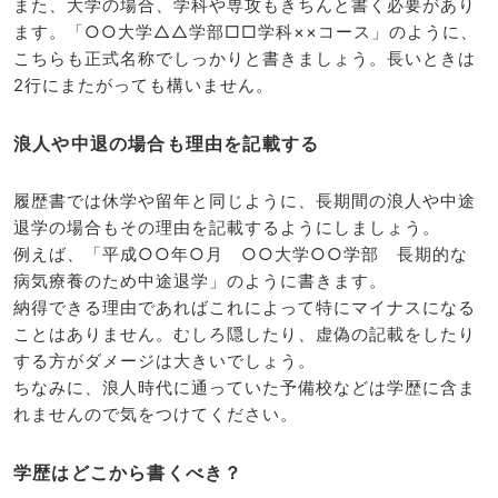
また、大学の場合、学科や専攻もきちんと書く必要があり
ます。「○○大学△△学部□□学科××コース」のように、
こちらも正式名称でしっかりと書きましょう。長いときは
2行にまたがっても構いません。
浪人や中退の場合も理由を記載する
履歴書では休学や留年と同じように、長期間の浪人や中途
退学の場合もその理由を記載するようにしましょう。
例えば、「平成○○年○月 ○○大学○○学部 長期的な
病気療養のため中途退学」のように書きます。
納得できる理由であればこれによって特にマイナスになる
ことはありません。むしろ隠したり、虚偽の記載をしたり
する方がダメージは大きいでしょう。
ちなみに、浪人時代に通っていた予備校などは学歴に含ま
れませんので気をつけてください。
学歴はどこから書くべき？