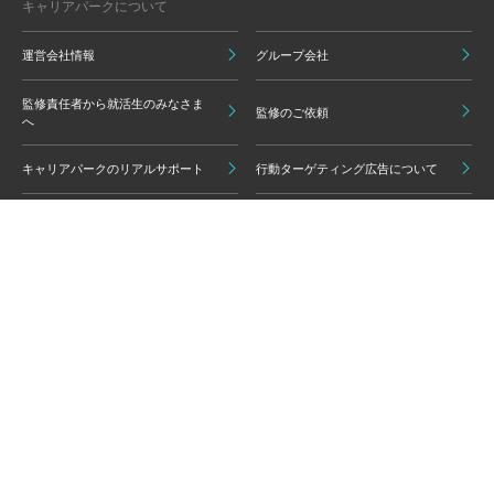
キャリアパークについて
運営会社情報
グループ会社
監修責任者から就活生のみなさま
監修のご依頼
へ
キャリアパークのリアルサポート
行動ターゲティング広告について
プライバシーポリシー
ご利用いただく上での注意点
情報の信頼性担保に向けた編集方
グループ会員利用規約
針
キャリアパーク利用規約
広告掲載基準
免責事項・知的財産権
情報セキュリティポリシー
外部サービスの利用について
反社会的勢力排除ポリシー
コンプライアンスポリシー
カスタマーハラスメントポリシー