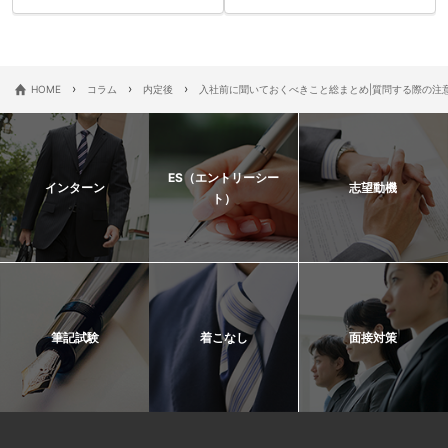
›
›
›
HOME
コラム
内定後
入社前に聞いておくべきこと総まとめ|質問する際の注
ES（エントリーシー
インターン
志望動機
ト）
筆記試験
着こなし
面接対策