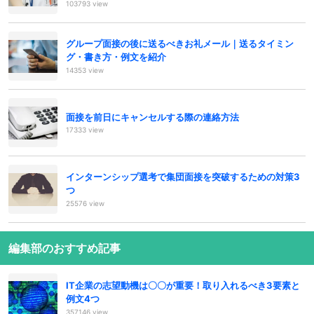
103793 view
グループ面接の後に送るべきお礼メール｜送るタイミン
グ・書き方・例文を紹介
14353 view
面接を前日にキャンセルする際の連絡方法
17333 view
インターンシップ選考で集団面接を突破するための対策3
つ
25576 view
編集部のおすすめ記事
IT企業の志望動機は〇〇が重要！取り入れるべき3要素と
例文4つ
357146 view