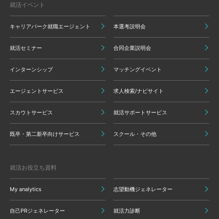
就活イベント
キャリアパーク就職エージェント
本選考説明会
就活セミナー
合同企業説明会
インターンシップ
マッチングイベント
エージェントサービス
求人検索/ナビサイト
スカウトサービス
就活サポートサービス
既卒・第二新卒向けサービス
スクール・その他
就活お役立ち資料
My analytics
志望動機ジェネレーター
自己PRジェネレーター
就活力診断