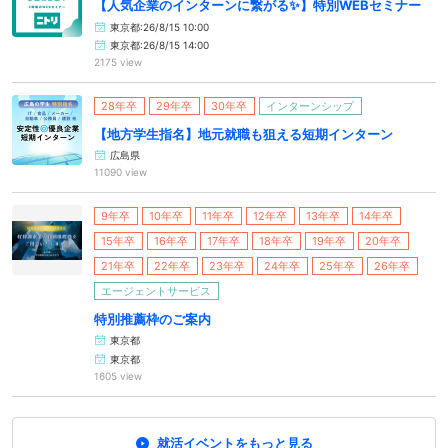
【人気企業のインターンに繋がる✨】特別WEBセミナー
東京都:26/8/15 10:00
東京都:26/8/15 14:00
2175 view
28年卒
29年卒
30年卒
インターンシップ
【地方学生指名】地元就職も狙える短期インターン
広島県
11090 view
9年卒
10年卒
11年卒
12年卒
13年卒
14年卒
15年卒
16年卒
17年卒
18年卒
19年卒
20年卒
21年卒
22年卒
23年卒
24年卒
25年卒
26年卒
エージェントサービス
特別推薦枠のご案内
東京都
東京都
1605 view
就活イベントをもっと見る