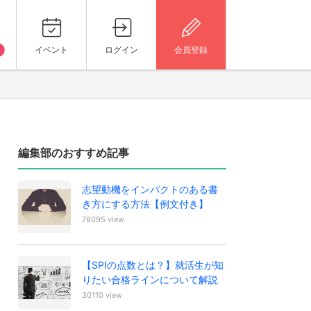
イベント
ログイン
会員登録
編集部のおすすめ記事
志望動機をインパクトのある書
き方にする方法【例文付き】
78095 view
【SPIの点数とは？】就活生が知
りたい合格ラインについて解説
30110 view