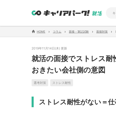
›
›
›
›
HOME
コラム
面接・筆記試験
面接対策
2019年11月14日(木) 更新
就活の面接でストレス耐
おきたい会社側の意図
選考対策
ストレス耐性
ストレス耐性がない＝仕