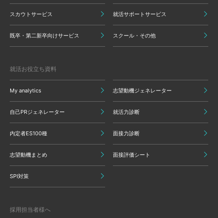
スカウトサービス
就活サポートサービス
既卒・第二新卒向けサービス
スクール・その他
就活お役立ち資料
My analytics
志望動機ジェネレーター
自己PRジェネレーター
就活力診断
内定者ES100種
面接力診断
志望動機まとめ
面接評価シート
SPI対策
採用担当者様へ