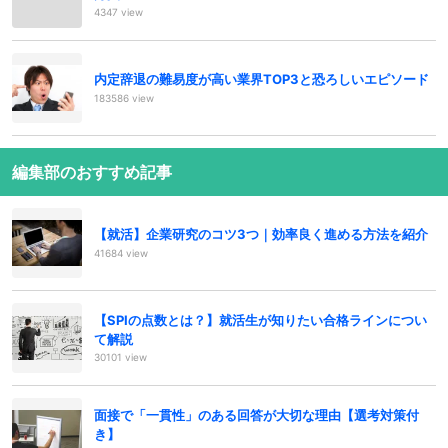
4347 view
内定辞退の難易度が高い業界TOP3と恐ろしいエピソード
183586 view
編集部のおすすめ記事
【就活】企業研究のコツ3つ｜効率良く進める方法を紹介
41684 view
【SPIの点数とは？】就活生が知りたい合格ラインについ
て解説
30101 view
面接で「一貫性」のある回答が大切な理由【選考対策付
き】