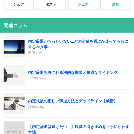
シェア
ポスト
シェア
送る
関連コラム
内定辞退がもったいない…どの企業を選ぶか迷ってる時に
するべき事
5146 view
内定辞退を許される法的な期限と最適なタイミング
147902 view
内定式後の正しい辞退方法とデッドライン【就活】
78193 view
【内定辞退は避けたい！】現職の引き止めを上手にかわす
方法