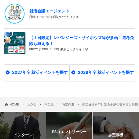
就活会議エージェント
日時はご自由にお選びいただけます
【１日限定】レバレジーズ・サイボウズ等が参画！選考免
除も狙える！
08/22 (11:00~18:00) 東京ビッグサイト駅
2027年卒 就活イベントを探す
2028年卒 就活イベントを探す
›
›
›
›
HOME
コラム
内定後
内定辞退
内定辞退を申し出る手紙の書き方と封筒
ES（エントリーシー
インターン
志望動機
ト）