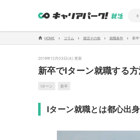
›
›
›
›
HOME
コラム
就活その他
就職条件
新卒
2019年12月03日(火) 更新
新卒でIターン就職する方
Iターン
新卒
Iターン就職とは都心出