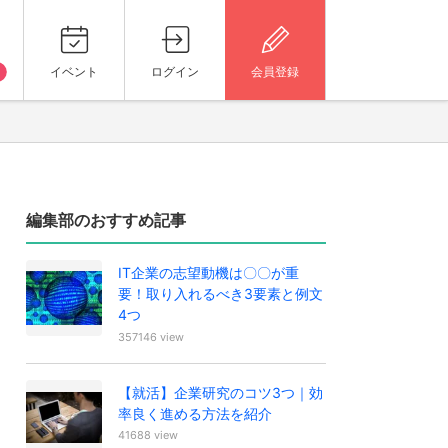
イベント
ログイン
会員登録
編集部のおすすめ記事
IT企業の志望動機は〇〇が重
要！取り入れるべき3要素と例文
4つ
357146 view
【就活】企業研究のコツ3つ｜効
率良く進める方法を紹介
41688 view