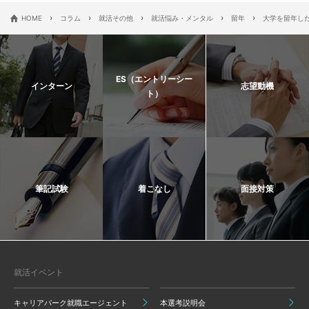
›
›
›
›
›
HOME
コラム
就活その他
就活悩み・メンタル
留年
大学を留年し
ES（エントリーシー
インターン
志望動機
ト）
筆記試験
着こなし
面接対策
就活イベント
キャリアパーク就職エージェント
本選考説明会