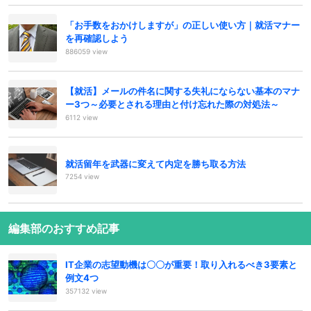
「お手数をおかけしますが」の正しい使い方｜就活マナー
を再確認しよう
886059 view
【就活】メールの件名に関する失礼にならない基本のマナ
ー3つ～必要とされる理由と付け忘れた際の対処法～
6112 view
就活留年を武器に変えて内定を勝ち取る方法
7254 view
編集部のおすすめ記事
IT企業の志望動機は〇〇が重要！取り入れるべき3要素と
例文4つ
357132 view