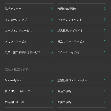
就活セミナー
合同企業説明会
インターンシップ
マッチングイベント
エージェントサービス
求人検索/ナビサイト
スカウトサービス
就活サポートサービス
既卒・第二新卒向けサービス
スクール・その他
就活お役立ち資料
My analytics
志望動機ジェネレーター
自己PRジェネレーター
就活力診断
内定者ES100種
面接力診断