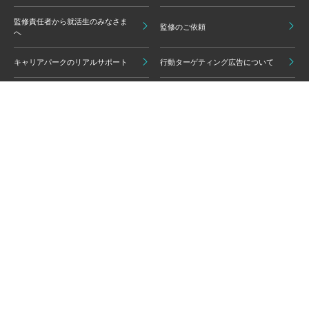
監修責任者から就活生のみなさま
監修のご依頼
へ
キャリアパークのリアルサポート
行動ターゲティング広告について
プライバシーポリシー
ご利用いただく上での注意点
情報の信頼性担保に向けた編集方
グループ会員利用規約
針
キャリアパーク利用規約
広告掲載基準
免責事項・知的財産権
情報セキュリティポリシー
外部サービスの利用について
反社会的勢力排除ポリシー
コンプライアンスポリシー
カスタマーハラスメントポリシー
よくある質問 / お問い合わせ