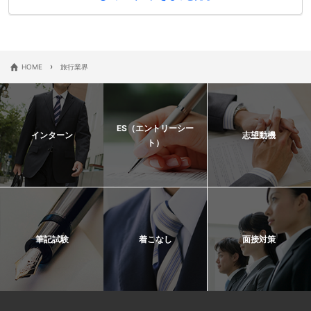
›
HOME
旅行業界
ES（エントリーシー
インターン
志望動機
ト）
筆記試験
着こなし
面接対策