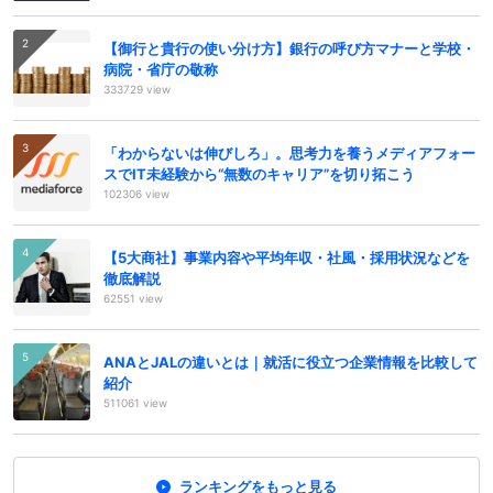
【御行と貴行の使い分け方】銀行の呼び方マナーと学校・
病院・省庁の敬称
333729 view
「わからないは伸びしろ」。思考力を養うメディアフォー
スでIT未経験から“無数のキャリア”を切り拓こう
102306 view
【5大商社】事業内容や平均年収・社風・採用状況などを
徹底解説
62551 view
ANAとJALの違いとは｜就活に役立つ企業情報を比較して
紹介
511061 view
ランキングをもっと見る