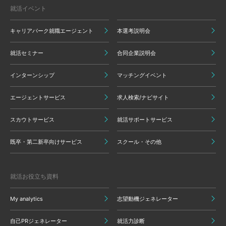
就活イベント
キャリアパーク就職エージェント
本選考説明会
就活セミナー
合同企業説明会
インターンシップ
マッチングイベント
エージェントサービス
求人検索/ナビサイト
スカウトサービス
就活サポートサービス
既卒・第二新卒向けサービス
スクール・その他
就活お役立ち資料
My analytics
志望動機ジェネレーター
自己PRジェネレーター
就活力診断