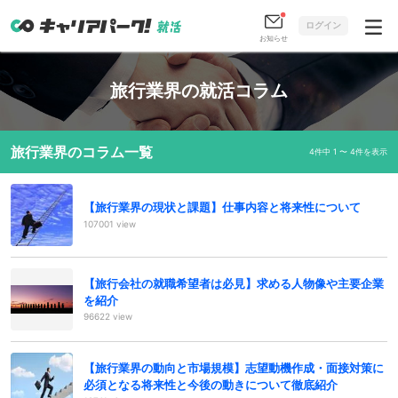
ログイン
お知らせ
旅行業界の就活コラム
旅行業界のコラム一覧
4件中 1 〜 4件を表示
【旅行業界の現状と課題】仕事内容と将来性について
107001 view
【旅行会社の就職希望者は必見】求める人物像や主要企業
を紹介
96622 view
【旅行業界の動向と市場規模】志望動機作成・面接対策に
必須となる将来性と今後の動きについて徹底紹介