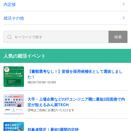
内定後
就活その他
検索
人気の就活イベント
【書類選考なし！】皆様を採用候補生として選抜しまし
た！
08/24 (10:00~12:00)
大手・上場企業などのITエンジニア職に最短2回面接で内
定が狙えるみん就TECH
日時はご自由にお選びいただけます
対象者限定｜最短1週間内定枠