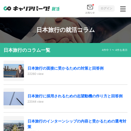
ログイン
お知らせ
日本旅行の就活コラム
日本旅行のコラム一覧
4件中 1 〜 4件を表示
日本旅行の面接に受かるための対策と回答例
22260 view
日本旅行に採用されるための志望動機の作り方と回答例
22044 view
日本旅行のインターンシップの内容と受かるための選考対
策