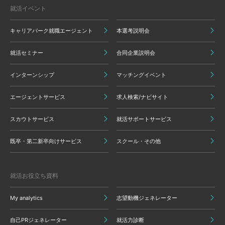
就活イベント
キャリアパーク就職エージェント
本選考説明会
就活セミナー
合同企業説明会
インターンシップ
マッチングイベント
エージェントサービス
求人検索/ナビサイト
スカウトサービス
就活サポートサービス
既卒・第二新卒向けサービス
スクール・その他
就活お役立ち資料
My analytics
志望動機ジェネレーター
自己PRジェネレーター
就活力診断