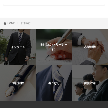
›
HOME
日本旅行
ES（エントリーシー
インターン
志望動機
ト）
筆記試験
着こなし
面接対策