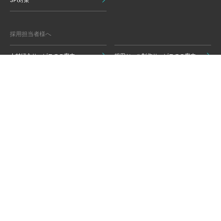
SPI対策
採用担当者様へ
人材紹介サービスのご案内
採用ツール制作サービスのご案内
インターン制作サービスのご案内
人材会社様へ
送客サービスのご案内
キャリアパークについて
運営会社情報
グループ会社
監修責任者から就活生のみなさま
監修のご依頼
へ