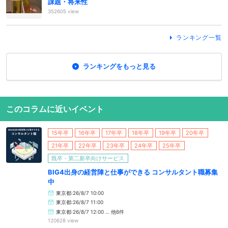
課題・将来性
352605 view
ランキング一覧
ランキングをもっと見る
このコラムに近いイベント
15年卒
16年卒
17年卒
18年卒
19年卒
20年卒
21年卒
22年卒
23年卒
24年卒
25年卒
既卒・第二新卒向けサービス
BIG4出身の経営陣と仕事ができる コンサルタント職募集
中
東京都:26/8/7 10:00
東京都:26/8/7 11:00
東京都:26/8/7 12:00 … 他6件
120628 view