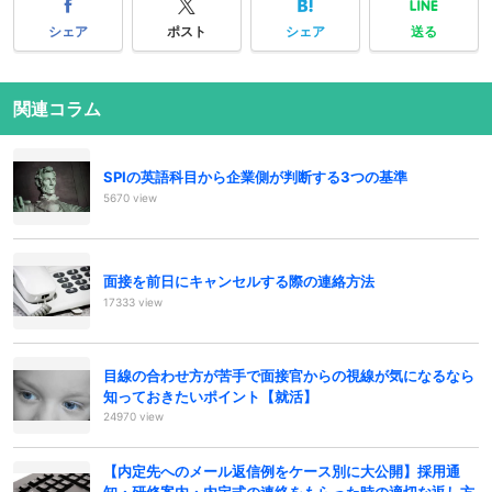
シェア
ポスト
シェア
送る
関連コラム
SPIの英語科目から企業側が判断する3つの基準
5670 view
面接を前日にキャンセルする際の連絡方法
17333 view
目線の合わせ方が苦手で面接官からの視線が気になるなら
知っておきたいポイント【就活】
24970 view
【内定先へのメール返信例をケース別に大公開】採用通
知・研修案内・内定式の連絡をもらった時の適切な返し方