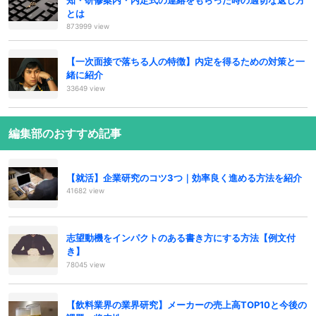
とは
873999 view
【一次面接で落ちる人の特徴】内定を得るための対策と一
緒に紹介
33649 view
編集部のおすすめ記事
【就活】企業研究のコツ3つ｜効率良く進める方法を紹介
41682 view
志望動機をインパクトのある書き方にする方法【例文付
き】
78045 view
【飲料業界の業界研究】メーカーの売上高TOP10と今後の