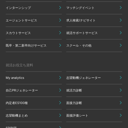
インターンシップ
マッチングイベント
エージェントサービス
求人検索/ナビサイト
スカウトサービス
就活サポートサービス
既卒・第二新卒向けサービス
スクール・その他
就活お役立ち資料
My analytics
志望動機ジェネレーター
自己PRジェネレーター
就活力診断
内定者ES100種
面接力診断
志望動機まとめ
面接評価シート