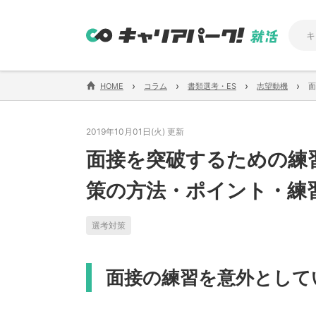
›
›
›
›
HOME
コラム
書類選考・ES
志望動機
面
2019年10月01日(火) 更新
面接を突破するための練
策の方法・ポイント・練
選考対策
面接の練習を意外として