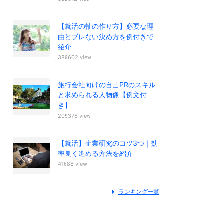
【就活の軸の作り方】必要な理
由とブレない決め方を例付きで
紹介
389602 view
旅行会社向けの自己PRのスキル
と求められる人物像【例文付
き】
209376 view
【就活】企業研究のコツ3つ｜効
率良く進める方法を紹介
41688 view
ランキング一覧