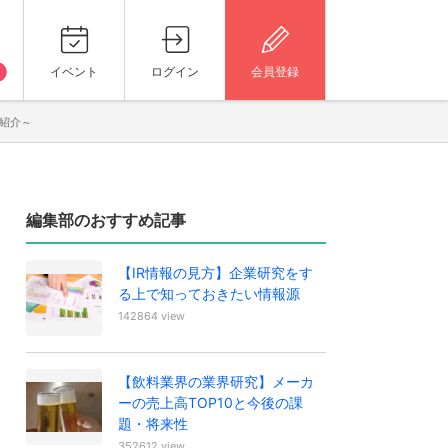
イベント
ログイン
会員登録
紹介～
編集部のおすすめ記事
【IR情報の見方】企業研究をす
る上で知っておきたい情報源
142864 view
【飲料業界の業界研究】メーカ
ーの売上高TOP10と今後の課
題・将来性
352612 view