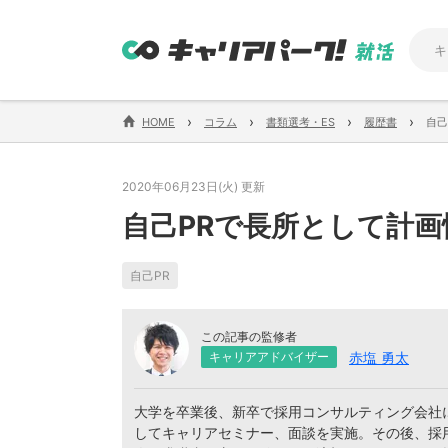
›
›
›
›
HOME
コラム
書類選考・ES
履歴書
自己
2020年06月23日(火) 更新
自己PRで長所として計
自己PR
この記事の監修者
赤塩 勇太
キャリアアドバイザー
大学を卒業後、新卒で採用コンサルティング会社に
してキャリアセミナー、面談を実施。その後、採