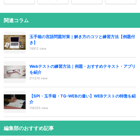
関連コラム
玉手箱の言語問題対策｜解き方のコツと練習方法【例題付
き】
76912 view
Webテストの練習方法｜例題・おすすめテキスト・アプリ
を紹介
211274 view
【SPI・玉手箱・TG-WEBの違い】WEBテストの特徴を紹
介
156333 view
編集部のおすすめ記事