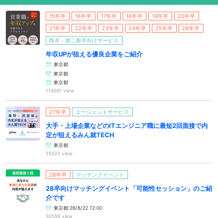
15年卒
16年卒
17年卒
18年卒
19年卒
20年卒
21年卒
22年卒
23年卒
24年卒
25年卒
26年卒
既卒・第二新卒向けサービス
年収UPが狙える優良企業をご紹介
東京都
東京都
東京都
114591 view
27年卒
エージェントサービス
大手・上場企業などのITエンジニア職に最短2回面接で内
定が狙えるみん就TECH
東京都
55022 view
28年卒
マッチングイベント
28卒向けマッチングイベント「可能性セッション」のご紹
介です
東京都:26/8/22 12:00
32559 view