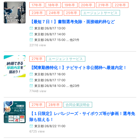
17年卒
18年卒
19年卒
20年卒
21年卒
22年卒
23年卒
24年卒
25年卒
エージェントサービス
【最短７日！】書類選考免除・面接確約枠など
東京都:26/8/17 13:00
東京都:26/8/17 14:00
東京都:26/8/17 15:00 … 他21件
22116 view
27年卒
エージェントサービス
【関東勤務特化！】ナビサイト非公開枠へ最速内定！
東京都:26/8/17 16:00
東京都:26/8/17 17:00
東京都:26/8/18 10:00 … 他23件
77448 view
27年卒
28年卒
合同企業説明会
【１日限定】レバレジーズ・サイボウズ等が参画！選考免
除も狙える！
東京都:26/8/22 11:00
6725 view