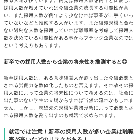
探る人達が多くいます。例えば採用人数を例年と比較し、
採用人数が増えていれば今後企業の成長する可能性が高
い、また採用人数が例年より少なければ事業が上手くいっ
ていないなどと推察する人がいます。また組織規模と合わ
ない過剰な人数を採用していれば離職率を考慮して採用人
数を決めている可能性がある事からブラック企業なのでは
という考え方もあります。
新卒での採用人数から企業の将来性を推測すると◎
新卒採用人数は、ある意味経営人が割り出した今後必要と
される労働力を数値化したものと言えます。それ故その採
用人数によって企業の将来性について考えるのは、社会に
出た事のない学生の立場からすれば当然の流れかもしれま
せん。しかし、志望先の規模や業務形態によって必要とさ
れる採用人数を割り出すのも就活で求められます。
就活では注意！新卒の採用人数が多い企業は離職
率が高いなどのリスクがある！