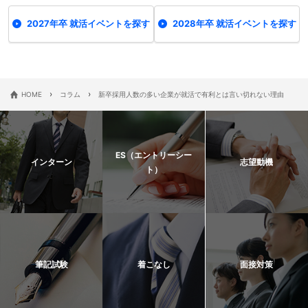
2027年卒 就活イベントを探す
2028年卒 就活イベントを探す
›
›
HOME
コラム
新卒採用人数の多い企業が就活で有利とは言い切れない理由
ES（エントリーシー
インターン
志望動機
ト）
筆記試験
着こなし
面接対策