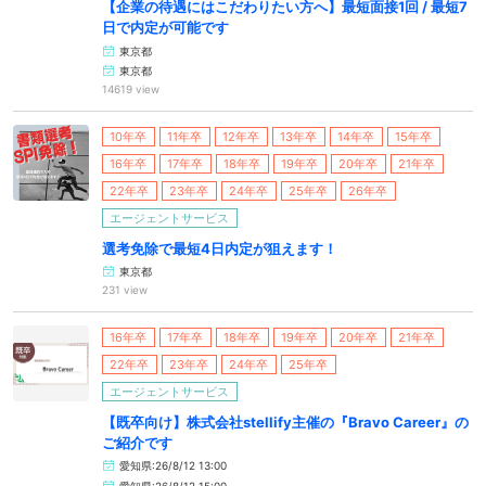
【企業の待遇にはこだわりたい方へ】最短面接1回 / 最短7
日で内定が可能です
東京都
東京都
14619 view
10年卒
11年卒
12年卒
13年卒
14年卒
15年卒
16年卒
17年卒
18年卒
19年卒
20年卒
21年卒
22年卒
23年卒
24年卒
25年卒
26年卒
エージェントサービス
選考免除で最短4日内定が狙えます！
東京都
231 view
16年卒
17年卒
18年卒
19年卒
20年卒
21年卒
22年卒
23年卒
24年卒
25年卒
エージェントサービス
【既卒向け】株式会社stellify主催の『Bravo Career』の
ご紹介です
愛知県:26/8/12 13:00
愛知県:26/8/12 15:00