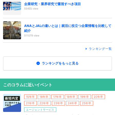
企業研究・業界研究で重視すべき項目
55455 view
ANAとJALの違いとは｜就活に役立つ企業情報を比較して
紹介
511079 view
ランキング一覧
ランキングをもっと見る
このコラムに近いイベント
15年卒
16年卒
17年卒
18年卒
19年卒
20年卒
21年卒
22年卒
23年卒
24年卒
25年卒
エージェントサービス