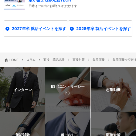
定が狙えるみん就TECH
日時はご自由にお選びいただけます
2027年卒 就活イベントを探す
2028年卒 就活イベントを探す
›
›
›
›
›
HOME
コラム
面接・筆記試験
面接対策
集団面接
集団面接を突破
ES（エントリーシー
インターン
志望動機
ト）
筆記試験
着こなし
面接対策