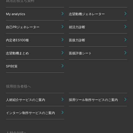
就活お役立ち資料
My analytics
志望動機ジェネレーター
自己PRジェネレーター
就活力診断
内定者ES100種
面接力診断
志望動機まとめ
面接評価シート
SPI対策
採用担当者様へ
人材紹介サービスのご案内
採用ツール制作サービスのご案内
インターン制作サービスのご案内
人材会社様へ