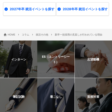
2027年卒 就活イベントを探す
2028年卒 就活イベントを探す
›
›
›
HOME
コラム
就活その他
新卒一括採用の見直しが行われている理由
ES（エントリーシー
インターン
志望動機
ト）
筆記試験
着こなし
面接対策