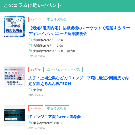
このコラムに近いイベント
27年卒
本選考説明会
【最短3週間内定】世界規模のマーケットで活躍する リー
ディングカンパニーの採用説明会
大阪府:26/8/10 13:00
大阪府:26/8/14 10:00
大阪府:26/8/14 13:00 … 他2件
59564 view
28年卒
エージェントサービス
大手・上場企業などのITエンジニア職に最短2回面接で内
定が狙えるみん就TECH
東京都
4856 view
27年卒
本選考説明会
ITエンジニア職 1week選考会
東京都:26/8/20 10:00
43252 view