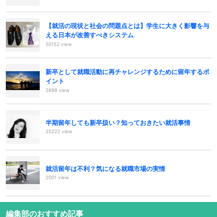
【就活の現状と社会の問題点とは】学生に大きく影響を与
える日本が改善すべきシステム
50152 view
新卒として就職活動に再チャレンジするために留年するポ
イント
2899 view
半期留年しても新卒扱い？知っておきたい就活事情
25222 view
就活留年は不利？気になる就職市場の実情
2001 view
編集部のおすすめ記事