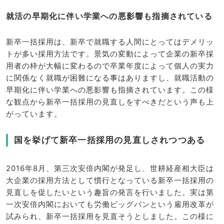
就活の早期化に伴い学業への悪影響も指摘されている
新卒一括採用は、新卒で就職する人間にとってはデメリッ
トが多い採用方法です。景気の変動によって企業の新卒採
用者の枠が大幅に変わるので卒業年度によって個人の実力
に関係なく就職が困難になる事はありますし、就職活動の
早期化に伴い学業への悪影響も指摘されています。この様
な観点から新卒一括採用の見直しをすべきだという声も上
がっています。
国を挙げて新卒一括採用の見直しされつつある
2016年8月、第三次安倍内閣が発足し、世耕経産相大臣は
大企業の採用方法として慣行となっている新卒一括採用の
見直しを促したいという趣旨の発言を行いました。実は第
一次安倍内閣においても労働ビッグバンという雇用改革が
試みられ、新卒一括採用を見直そうとしました。この様に