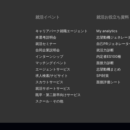
就活イベント
就活お役立ち資料
キャリアパーク就職エージェント
My analytics
本選考説明会
志望動機ジェネレー
就活セミナー
自己PRジェネレータ
合同企業説明会
就活力診断
インターンシップ
内定者ES100種
マッチングイベント
面接力診断
エージェントサービス
志望動機まとめ
求人検索/ナビサイト
SPI対策
スカウトサービス
面接評価シート
就活サポートサービス
既卒・第二新卒向けサービス
スクール・その他