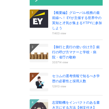
【概要編】グローバル税務の最
前線へ！ EYが主催する世界中の
英知と才気が集まるYTPYに参加
しよう
11403 view
【御行と貴行の使い分け方】銀
行の呼び方マナーと学校・病
院・省庁の敬称
333714 view
セコムの選考情報で知るべき学
歴の必要性と採用人数
12913 view
志望動機をインパクトのある書
き方にする方法【例文付き】