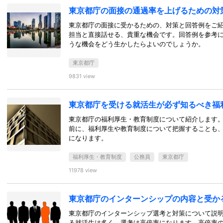
東京都庁の面接の通過率を上げるための対
東京都庁の面接に受かるための、対策と回答例をご
担当と直接話せる、貴重な機会です。回答例を参考
うな機会をどう生かしたらよいのでしょうか。
東京都庁
9831 view
東京都庁を受ける就活生が必ず知るべき福
東京都庁の福利厚生・教育制度について紹介します
前に、福利厚生や教育制度について把握することも
になります。
福利厚生・教育制度
公務員
東京都庁
11978 view
東京都庁のインターンシップの内容と受か
東京都庁のインターンシップ選考と対策について説
る就活生は多く、選考は高倍率になります。高倍率