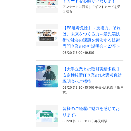
トカードをお贈りいたします
アンケートに回答してギフトカードを受
け取る
【ES選考免除】～技術力。それ
は、未来をつくる力～最先端技
術で社会の課題を解決する技術
専門企業の会社説明会＜27卒＞
08/20 (18:00~19:50)
【大手企業との取引実績多数 】
安定性抜群IT企業の1次選考直結
説明会へご招待
08/20 (13:30~15:00) 中央･総武線 「亀戸
駅」
皆様のご経歴に魅力を感じてお
ります｡
08/20 (10:00~11:00) 弁天町駅