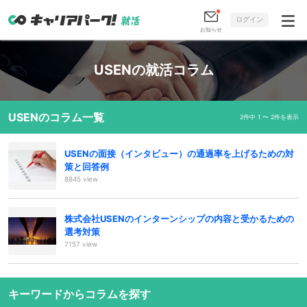
ログイン
お知らせ
USENの就活コラム
USENのコラム一覧
2件中 1 〜 2件を表示
USENの面接（インタビュー）の通過率を上げるための対
策と回答例
8845 view
株式会社USENのインターンシップの内容と受かるための
選考対策
7157 view
キーワードからコラムを探す