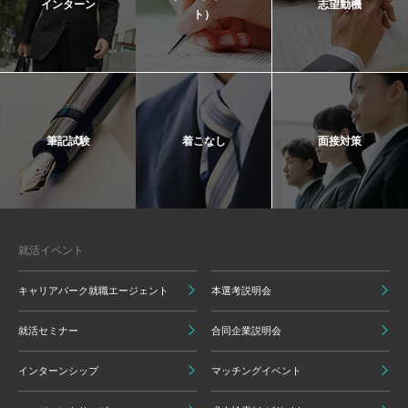
インターン
志望動機
ト）
筆記試験
着こなし
面接対策
就活イベント
キャリアパーク就職エージェント
本選考説明会
就活セミナー
合同企業説明会
インターンシップ
マッチングイベント