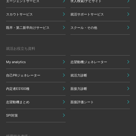
エージェントサービス
求人検索/ナビサイト
スカウトサービス
就活サポートサービス
既卒・第二新卒向けサービス
スクール・その他
就活お役立ち資料
My analytics
志望動機ジェネレーター
自己PRジェネレーター
就活力診断
内定者ES100種
面接力診断
志望動機まとめ
面接評価シート
SPI対策