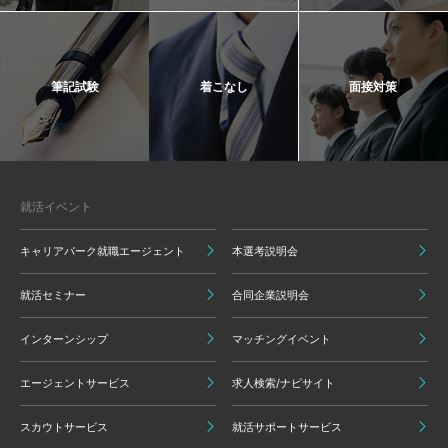
筆記試験
着こなし
面接対策
就活イベント
キャリアパーク就職エージェント
本選考説明会
就活セミナー
合同企業説明会
インターンシップ
マッチングイベント
エージェントサービス
求人検索/ナビサイト
スカウトサービス
就活サポートサービス