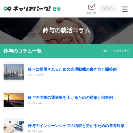
ログイン
お知らせ
鈴与の就活コラム
鈴与のコラム一覧
6件中 1 〜 6件を表示
鈴与に採用されるための志望動機の書き方と回答例
14159 view
鈴与の面接の通過率を上げるための対策と回答例
9638 view
鈴与のインターンシップの内容と受かるための選考対策
6463 view