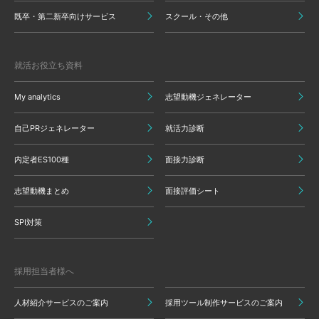
既卒・第二新卒向けサービス
スクール・その他
就活お役立ち資料
My analytics
志望動機ジェネレーター
自己PRジェネレーター
就活力診断
内定者ES100種
面接力診断
志望動機まとめ
面接評価シート
SPI対策
採用担当者様へ
人材紹介サービスのご案内
採用ツール制作サービスのご案内