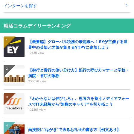
インターンを探す
就活コラムデイリーランキング
【概要編】グローバル税務の最前線へ！ EYが主催する世
界中の英知と才気が集まるYTPYに参加しよう
10638 view
【御行と貴行の使い分け方】銀行の呼び方マナーと学校・
病院・省庁の敬称
333656 view
「わからないは伸びしろ」。思考力を養うメディアフォー
スでIT未経験から“無数のキャリア”を切り拓こう
102261 view
面接後に”はがき”で送るお礼状の書き方【例文あり】