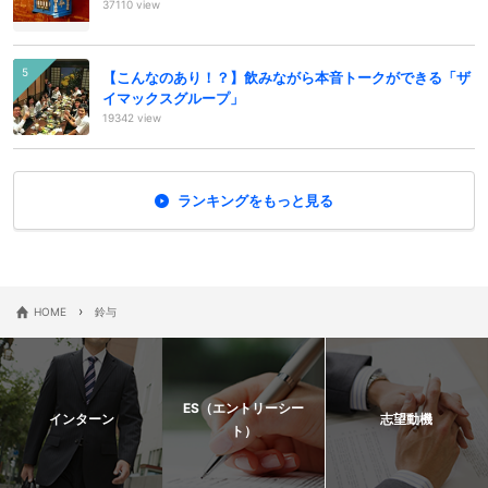
37110 view
【こんなのあり！？】飲みながら本音トークができる「ザ
イマックスグループ」
19342 view
ランキングをもっと見る
›
HOME
鈴与
ES（エントリーシー
インターン
志望動機
ト）