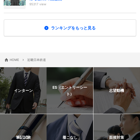
95317 view
ランキングをもっと見る
›
HOME
近畿日本鉄道
ES（エントリーシー
インターン
志望動機
ト）
筆記試験
着こなし
面接対策