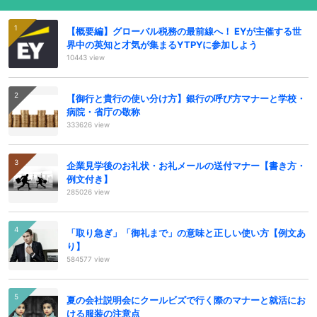
【概要編】グローバル税務の最前線へ！ EYが主催する世
界中の英知と才気が集まるYTPYに参加しよう
10443 view
【御行と貴行の使い分け方】銀行の呼び方マナーと学校・
病院・省庁の敬称
333626 view
企業見学後のお礼状・お礼メールの送付マナー【書き方・
例文付き】
285026 view
「取り急ぎ」「御礼まで」の意味と正しい使い方【例文あ
り】
584577 view
夏の会社説明会にクールビズで行く際のマナーと就活にお
ける服装の注意点