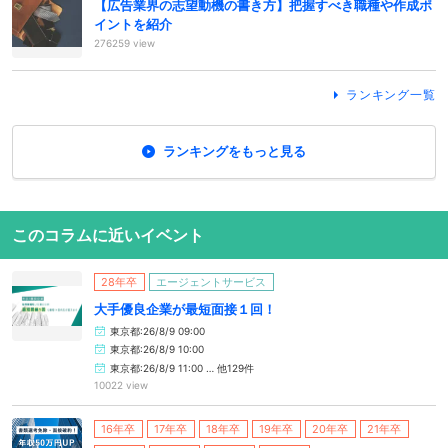
【広告業界の志望動機の書き方】把握すべき職種や作成ポ
イントを紹介
276259 view
ランキング一覧
ランキングをもっと見る
このコラムに近いイベント
28年卒
エージェントサービス
大手優良企業が最短面接１回！
東京都:26/8/9 09:00
東京都:26/8/9 10:00
東京都:26/8/9 11:00 … 他129件
10022 view
16年卒
17年卒
18年卒
19年卒
20年卒
21年卒