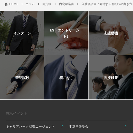
›
›
›
›
HOME
コラム
内定後
内定承諾書
入社承諾書に同封するお礼状の書き方
ES（エントリーシー
インターン
志望動機
ト）
筆記試験
着こなし
面接対策
就活イベント
キャリアパーク就職エージェント
本選考説明会