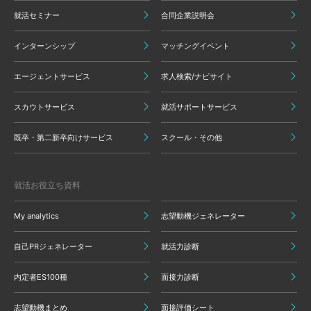
就活セミナー
合同企業説明会
インターンシップ
マッチングイベント
エージェントサービス
求人検索/ナビサイト
スカウトサービス
就活サポートサービス
既卒・第二新卒向けサービス
スクール・その他
就活お役立ち資料
My analytics
志望動機ジェネレーター
自己PRジェネレーター
就活力診断
内定者ES100種
面接力診断
志望動機まとめ
面接評価シート