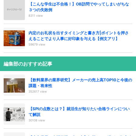
【こんな学生は不合格！】OB訪問でやってしまいがちな
３つの失敗例
8311 view
内定のお礼状を出すタイミングと書き方|ポイントを押さ
えることでより人事に好印象を与える【例文アリ】
59679 view
編集部のおすすめ記事
【飲料業界の業界研究】メーカーの売上高TOP10と今後の
課題・将来性
352617 view
【SPIの点数とは？】就活生が知りたい合格ラインについ
て解説
30108 view