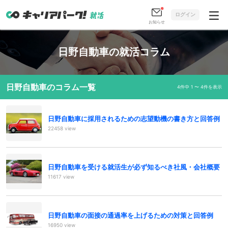
ログイン
お知らせ
日野自動車の就活コラム
日野自動車のコラム一覧
4件中 1 〜 4件を表示
日野自動車に採用されるための志望動機の書き方と回答例
22458 view
日野自動車を受ける就活生が必ず知るべき社風・会社概要
11617 view
日野自動車の面接の通過率を上げるための対策と回答例
16950 view