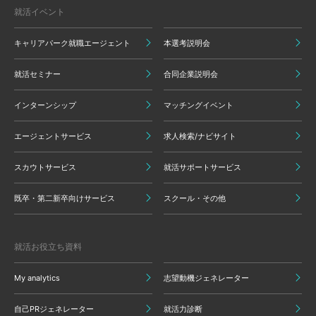
就活イベント
キャリアパーク就職エージェント
本選考説明会
就活セミナー
合同企業説明会
インターンシップ
マッチングイベント
エージェントサービス
求人検索/ナビサイト
スカウトサービス
就活サポートサービス
既卒・第二新卒向けサービス
スクール・その他
就活お役立ち資料
My analytics
志望動機ジェネレーター
自己PRジェネレーター
就活力診断