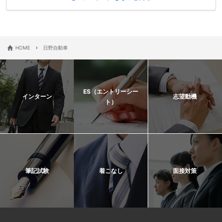
›
HOME
日野自動車
ES（エントリーシー
インターン
志望動機
ト）
筆記試験
着こなし
面接対策