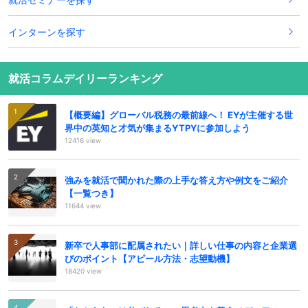
インターンを探す
就活コラムデイリーランキング
【概要編】グローバル税務の最前線へ！ EYが主催する世
界中の英知と才気が集まるYTPYに参加しよう
12416 view
強みを就活で聞かれた際の上手な答え方や例文をご紹介
【一覧つき】
11644 view
新卒で人事部に配属されたい｜詳しい仕事の内容と企業選
びのポイント【アピール方法・志望動機】
18420 view