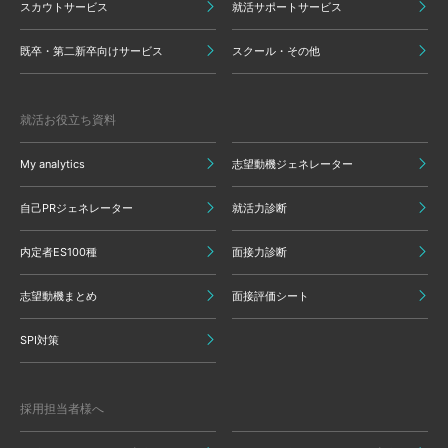
スカウトサービス
就活サポートサービス
既卒・第二新卒向けサービス
スクール・その他
就活お役立ち資料
My analytics
志望動機ジェネレーター
自己PRジェネレーター
就活力診断
内定者ES100種
面接力診断
志望動機まとめ
面接評価シート
SPI対策
採用担当者様へ