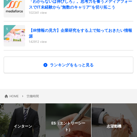
「わからないは伸びしろ」。思考力を養うメディアフォー
スでIT未経験から“無数のキャリア”を切り拓こう
102341 view
【IR情報の見方】企業研究をする上で知っておきたい情報
源
142912 view
ランキングをもっと見る
›
HOME
労働時間
ES（エントリーシー
インターン
志望動機
ト）