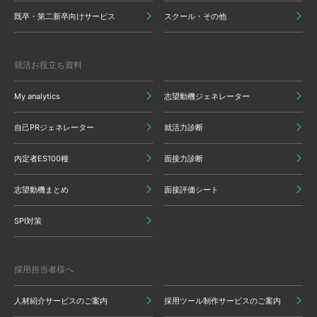
既卒・第二新卒向けサービス
スクール・その他
就活お役立ち資料
My analytics
志望動機ジェネレーター
自己PRジェネレーター
就活力診断
内定者ES100種
面接力診断
志望動機まとめ
面接評価シート
SPI対策
採用担当者様へ
人材紹介サービスのご案内
採用ツール制作サービスのご案内