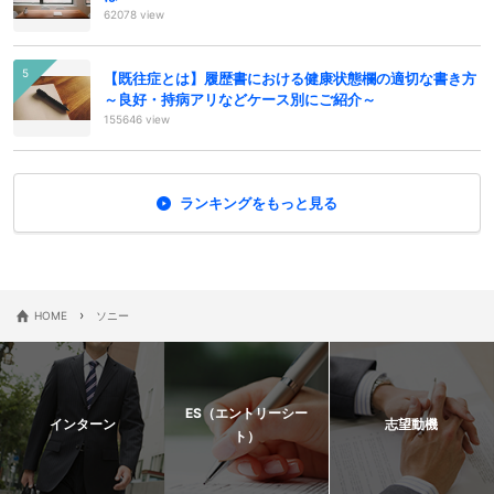
62078 view
【既往症とは】履歴書における健康状態欄の適切な書き方
～良好・持病アリなどケース別にご紹介～
155646 view
ランキングをもっと見る
›
HOME
ソニー
ES（エントリーシー
インターン
志望動機
ト）