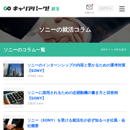
ログイン
お知らせ
ソニーの就活コラム
ソニーのコラム一覧
6件中 1 〜 6件を表示
ソニーのインターンシップの内容と受かるための選考対策
【SONY】
37668 view
ソニーに採用されるための志望動機の書き方と回答例
【SONY】
33830 view
ソニー（SONY）を受ける就活生が必ず知るべき社風・会
社概要