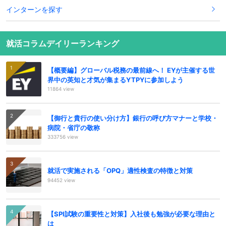
インターンを探す
就活コラムデイリーランキング
【概要編】グローバル税務の最前線へ！ EYが主催する世
界中の英知と才気が集まるYTPYに参加しよう
11864 view
【御行と貴行の使い分け方】銀行の呼び方マナーと学校・
病院・省庁の敬称
333756 view
就活で実施される「OPQ」適性検査の特徴と対策
94452 view
【SPI試験の重要性と対策】入社後も勉強が必要な理由と
は