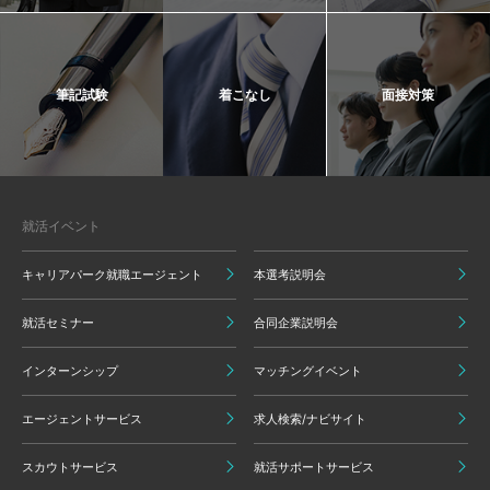
筆記試験
着こなし
面接対策
就活イベント
キャリアパーク就職エージェント
本選考説明会
就活セミナー
合同企業説明会
インターンシップ
マッチングイベント
エージェントサービス
求人検索/ナビサイト
スカウトサービス
就活サポートサービス