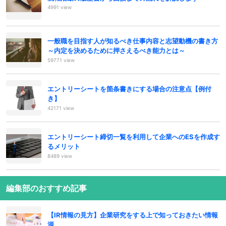
4991 view
一般職を目指す人が知るべき仕事内容と志望動機の書き方
～内定を決めるために押さえるべき能力とは～
59771 view
エントリーシートを箇条書きにする場合の注意点【例付
き】
42171 view
エントリーシート締切一覧を利用して企業へのESを作成す
るメリット
8489 view
編集部のおすすめ記事
【IR情報の見方】企業研究をする上で知っておきたい情報
源