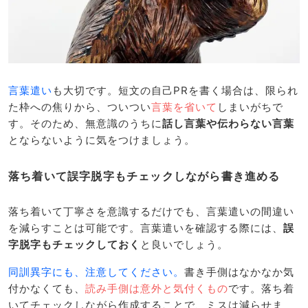
言葉遣い
も大切です。短文の自己PRを書く場合は、限られ
た枠への焦りから、ついつい
言葉を省いて
しまいがちで
す。そのため、無意識のうちに
話し言葉や伝わらない言葉
とならないように気をつけましょう。
落ち着いて誤字脱字もチェックしながら書き進める
落ち着いて丁寧さを意識するだけでも、言葉遣いの間違い
を減らすことは可能です。言葉遣いを確認する際には、
誤
字脱字もチェックしておく
と良いでしょう。
同訓異字にも、注意してください。
書き手側はなかなか気
付かなくても、
読み手側は意外と気付くもの
です。落ち着
いてチェックしながら作成することで、ミスは減らせま