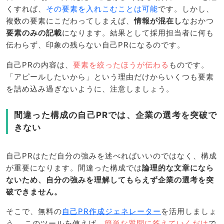
くすれば、
その要素を入れこむことは可能
です。しかし、
複数の要素にこだわってしまえば、
情報が混在し
なおかつ
要素のみの記載
になります。結果として採用担当者に何も
伝わらず、印象の残らない自己PRになるのです。
自己PRの内容は、
要素を絞ったほうが伝わる
ものです。
「アピールしたいから」という理由だけからいくつも要素
を詰め込み過ぎないように、注意しましょう。
間違った構成の自己PRでは、企業の選考を突破で
きない
自己PRはただ自分の強みを述べればいいのではなく、構成
が重要になります。間違った構成では
論理的な文章になら
ないため、自分の強みを理解してもらえず企業の選考を突
破できません。
そこで、無料の
自己PR作成ジェネレーター
を活用しましょ
う。 このツールを使えば、
簡単な質問に答えていくだけ
で