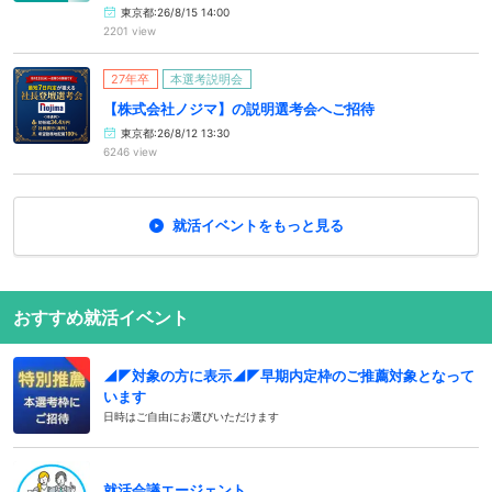
東京都:26/8/15 14:00
2201 view
27年卒
本選考説明会
【株式会社ノジマ】の説明選考会へご招待
東京都:26/8/12 13:30
6246 view
就活イベントをもっと見る
おすすめ就活イベント
◢◤対象の方に表示◢◤早期内定枠のご推薦対象となって
います
日時はご自由にお選びいただけます
就活会議エージェント