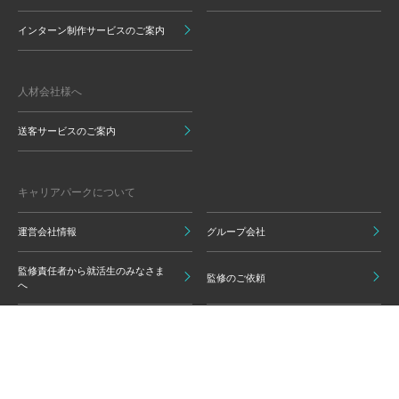
インターン制作サービスのご案内
人材会社様へ
送客サービスのご案内
キャリアパークについて
運営会社情報
グループ会社
監修責任者から就活生のみなさま
監修のご依頼
へ
キャリアパークのリアルサポート
行動ターゲティング広告について
プライバシーポリシー
ご利用いただく上での注意点