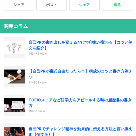
シェア
ポスト
シェア
送る
関連コラム
自己PRの書き出しを変えるだけで印象が変わる【コツと例
文を紹介】
145473 view
【自己PRが書式自由だったら？】構成のコツと書き方例3
つ
214958 view
TOEICスコアなど語学力をアピールする時の履歴書の書き
方
10954 view
自己PRでチャレンジ精神を効果的に伝える方法と言い換え
術【例文あり】