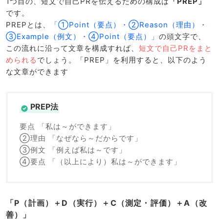
1つ目の、短文で自己PRを伝えるための構成は
「PREP」
です。
PREPとは、
「①Point（要点）・②Reason（理由）・
③Example（例文）・④Point（要点）」
の頭文字で、
この流れに沿って文章を構成すれば、
短文で自己PRをまと
められる
でしょう。「PREP」を利用すると、以下のよう
な文章ができます
PREP法
要点 「私は～ができます」
②理由 「なぜなら～だからです」
③例文 「例えば私は～です」
④要点 「（以上により）私は～ができます」
「P（計画）＋D（実行）＋C（測定・評価）＋A（改
善）」