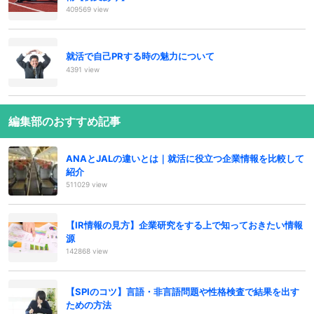
409569 view
就活で自己PRする時の魅力について
4391 view
編集部のおすすめ記事
ANAとJALの違いとは｜就活に役立つ企業情報を比較して
紹介
511029 view
【IR情報の見方】企業研究をする上で知っておきたい情報
源
142868 view
【SPIのコツ】言語・非言語問題や性格検査で結果を出す
ための方法