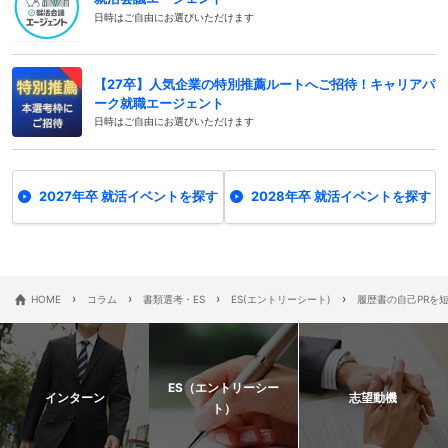
日時はご自由にお選びいただけます
【27卒】人気企業の特別推薦ルートへご招待！キャリアパ
ーク就職エージェント
日時はご自由にお選びいただけます
2027年卒 就活イベントを探す
2028年卒 就活イベントを探す
›
›
›
›
HOME
コラム
書類選考・ES
ES(エントリーシート)
履歴書の自己PRを
ES（エントリーシー
インターン
志望動機
ト）