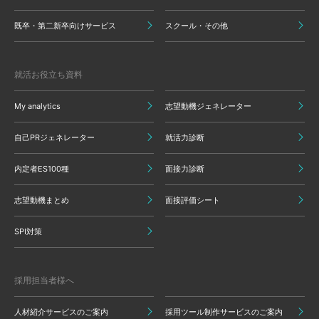
既卒・第二新卒向けサービス
スクール・その他
就活お役立ち資料
My analytics
志望動機ジェネレーター
自己PRジェネレーター
就活力診断
内定者ES100種
面接力診断
志望動機まとめ
面接評価シート
SPI対策
採用担当者様へ
人材紹介サービスのご案内
採用ツール制作サービスのご案内