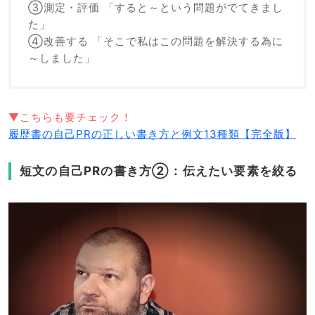
③測定・評価 「すると～という問題がでてきまし
た」
④改善する 「そこで私はこの問題を解決する為に
～しました」
▼こちらも要チェック！
履歴書の自己PRの正しい書き方と例文13種類【完全版】
短文の自己PRの書き方②：伝えたい要素を絞る