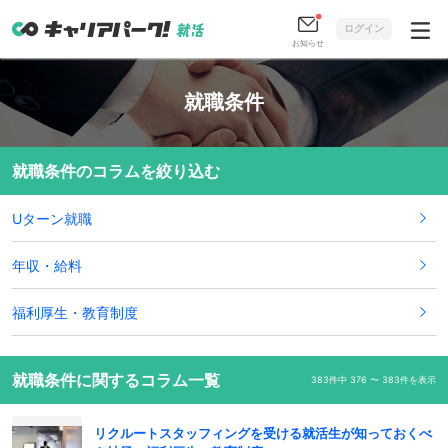
ログイン
お知らせ
就職条件
就職条件のコラムを絞り込む
Uターン就職
年収・給料
福利厚生・教育制度
就職条件に関するコラム一覧
383件中 376 〜 383件を表示
リクルートスタッフィングを受ける就活生が知っておくべ