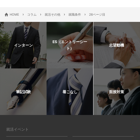
›
›
›
›
HOME
コラム
就活その他
就職条件
26ページ目
ES（エントリーシー
インターン
志望動機
ト）
筆記試験
着こなし
面接対策
就活イベント