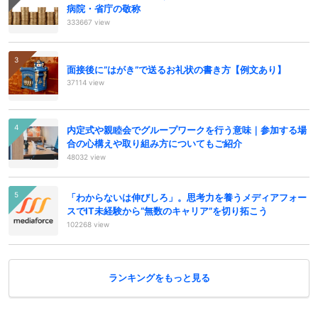
病院・省庁の敬称
333667 view
面接後に”はがき”で送るお礼状の書き方【例文あり】
37114 view
内定式や親睦会でグループワークを行う意味｜参加する場
合の心構えや取り組み方についてもご紹介
48032 view
「わからないは伸びしろ」。思考力を養うメディアフォー
スでIT未経験から“無数のキャリア”を切り拓こう
102268 view
ランキングをもっと見る