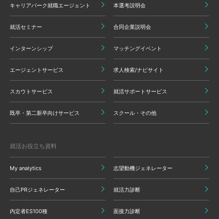
キャリアパーク就職エージェント
本選考説明会
就活セミナー
合同企業説明会
インターンシップ
マッチングイベント
エージェントサービス
求人検索/ナビサイト
スカウトサービス
就活サポートサービス
既卒・第二新卒向けサービス
スクール・その他
就活お役立ち資料
My analytics
志望動機ジェネレーター
自己PRジェネレーター
就活力診断
内定者ES100種
面接力診断