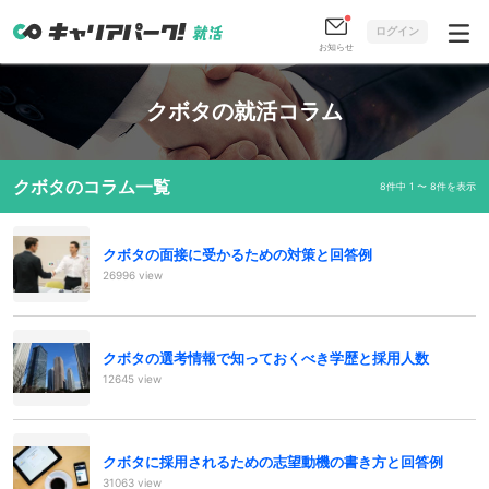
ログイン
お知らせ
クボタの就活コラム
クボタのコラム一覧
8件中 1 〜 8件を表示
クボタの面接に受かるための対策と回答例
26996 view
クボタの選考情報で知っておくべき学歴と採用人数
12645 view
クボタに採用されるための志望動機の書き方と回答例
31063 view