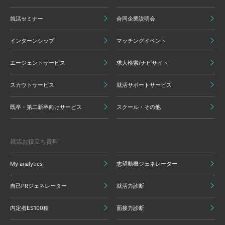
就活セミナー
合同企業説明会
インターンシップ
マッチングイベント
エージェントサービス
求人検索/ナビサイト
スカウトサービス
就活サポートサービス
既卒・第二新卒向けサービス
スクール・その他
就活お役立ち資料
My analytics
志望動機ジェネレーター
自己PRジェネレーター
就活力診断
内定者ES100種
面接力診断