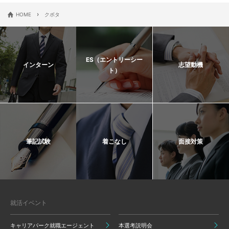
›
HOME
クボタ
ES（エントリーシー
インターン
志望動機
ト）
筆記試験
着こなし
面接対策
就活イベント
キャリアパーク就職エージェント
本選考説明会