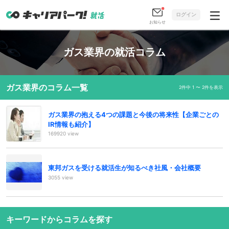
ログイン
お知らせ
ガス業界の就活コラム
ガス業界のコラム一覧
2件中 1 〜 2件を表示
ガス業界の抱える4つの課題と今後の将来性【企業ごとの
IR情報も紹介】
169920 view
東邦ガスを受ける就活生が知るべき社風・会社概要
3055 view
キーワードからコラムを探す