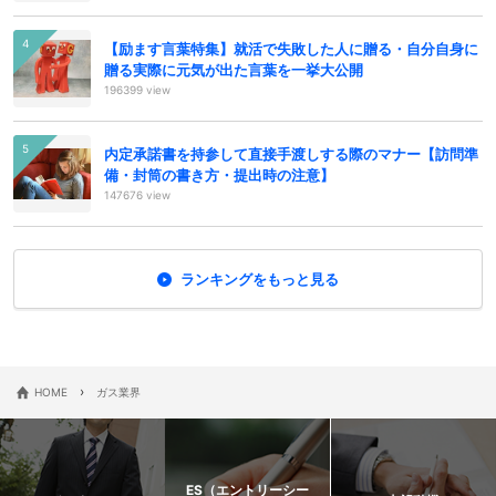
【励ます言葉特集】就活で失敗した人に贈る・自分自身に
贈る実際に元気が出た言葉を一挙大公開
196399 view
内定承諾書を持参して直接手渡しする際のマナー【訪問準
備・封筒の書き方・提出時の注意】
147676 view
ランキングをもっと見る
›
HOME
ガス業界
ES（エントリーシー