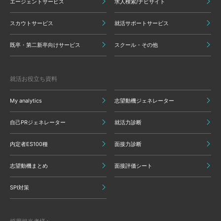
エージェントサービス
求人検索/ナビサイト
スカウトサービス
就活サポートサービス
既卒・第二新卒向けサービス
スクール・その他
就活お役立ち資料
My analytics
志望動機ジェネレーター
自己PRジェネレーター
就活力診断
内定者ES100種
面接力診断
志望動機まとめ
面接評価シート
SPI対策