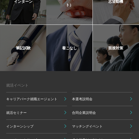
インターン
志望動機
ト）
筆記試験
着こなし
面接対策
就活イベント
キャリアパーク就職エージェント
本選考説明会
就活セミナー
合同企業説明会
インターンシップ
マッチングイベント