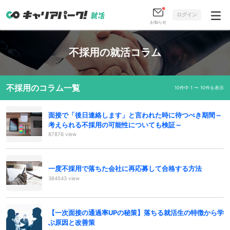
ログイン
お知らせ
不採用の就活コラム
不採用のコラム一覧
10件中 1 〜 10件を表示
面接で「後日連絡します」と言われた時に待つべき期間～
考えられる不採用の可能性についても検証～
87876 view
一度不採用で落ちた会社に再応募して合格する方法
364543 view
【一次面接の通過率UPの秘策】落ちる就活生の特徴から学
ぶ原因と改善策