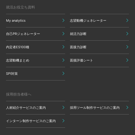
就活お役立ち資料
My analytics
志望動機ジェネレーター
自己PRジェネレーター
就活力診断
内定者ES100種
面接力診断
志望動機まとめ
面接評価シート
SPI対策
採用担当者様へ
人材紹介サービスのご案内
採用ツール制作サービスのご案内
インターン制作サービスのご案内