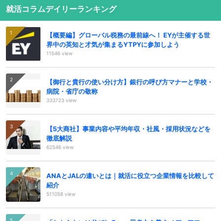
就活コラムデイリーランキング
【概要編】グローバル税務の最前線へ！ EYが主催する世
界中の英知と才気が集まるYTPYに参加しよう
11546 view
【御行と貴行の使い分け方】銀行の呼び方マナーと学校・
病院・省庁の敬称
333723 view
【5大商社】事業内容や平均年収・社風・採用状況などを
徹底解説
62546 view
ANAとJALの違いとは｜就活に役立つ企業情報を比較して
紹介
511058 view