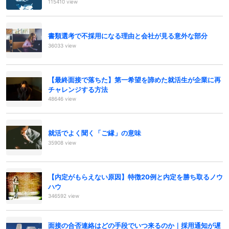
115410 view
書類選考で不採用になる理由と会社が見る意外な部分
36033 view
【最終面接で落ちた】第一希望を諦めた就活生が企業に再
チャレンジする方法
48646 view
就活でよく聞く「ご縁」の意味
35908 view
【内定がもらえない原因】特徴20例と内定を勝ち取るノウ
ハウ
346592 view
面接の合否連絡はどの手段でいつ来るのか｜採用通知が遅