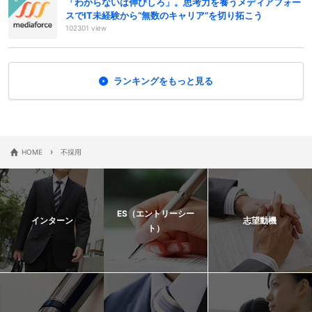
「わからないは伸びしろ」。思考力を養うメディアフォー
スでIT未経験から“無数のキャリア”を切り拓こう
102301 view
ランキングをもっと見る
›
HOME
不採用
ES（エントリーシー
インターン
志望動機
ト）