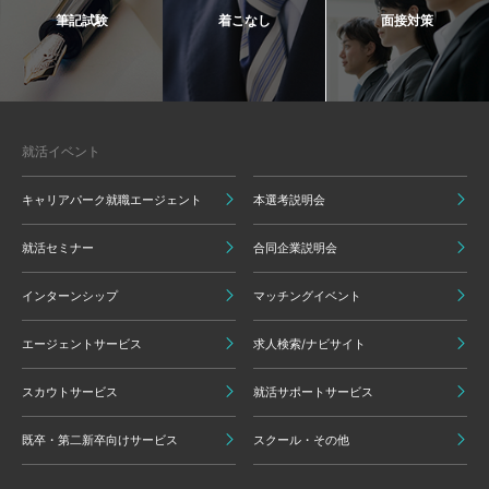
筆記試験
着こなし
面接対策
就活イベント
キャリアパーク就職エージェント
本選考説明会
就活セミナー
合同企業説明会
インターンシップ
マッチングイベント
エージェントサービス
求人検索/ナビサイト
スカウトサービス
就活サポートサービス
既卒・第二新卒向けサービス
スクール・その他