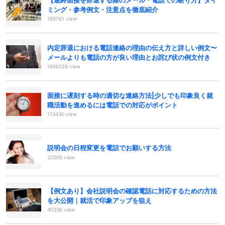
ミング・参考例文・注意点を徹底紹介
160761 view
内定辞退における電話連絡の理由の伝え方と詳しい例文〜
メールよりも電話の方が良い理由とお詫び状の例文付き
1656328 view
面接に遅刻する時の適切な連絡方法|少しでも印象良く就
職活動を進めるには電話での対応がポイント
113430 view
説明会の日程変更を電話でお願いする方法
32005 view
【例文あり】会社説明会の確認電話に対応するための方法
を大公開｜就活で印象アップを狙え
40336 view