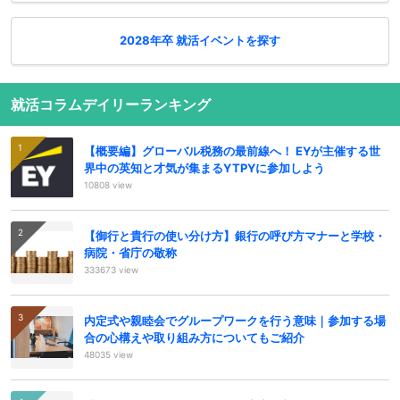
2028年卒 就活イベントを探す
就活コラムデイリーランキング
【概要編】グローバル税務の最前線へ！ EYが主催する世
界中の英知と才気が集まるYTPYに参加しよう
10808 view
【御行と貴行の使い分け方】銀行の呼び方マナーと学校・
病院・省庁の敬称
333673 view
内定式や親睦会でグループワークを行う意味｜参加する場
合の心構えや取り組み方についてもご紹介
48035 view