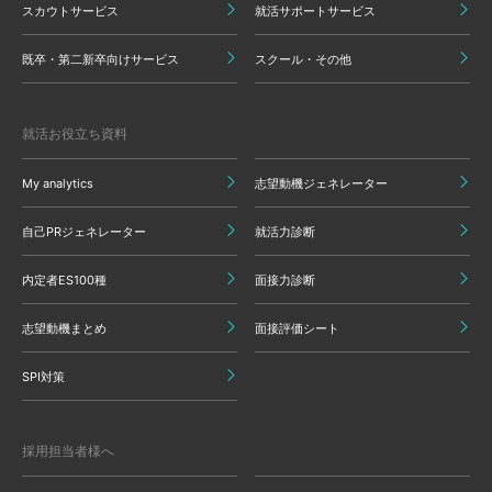
スカウトサービス
就活サポートサービス
既卒・第二新卒向けサービス
スクール・その他
就活お役立ち資料
My analytics
志望動機ジェネレーター
自己PRジェネレーター
就活力診断
内定者ES100種
面接力診断
志望動機まとめ
面接評価シート
SPI対策
採用担当者様へ