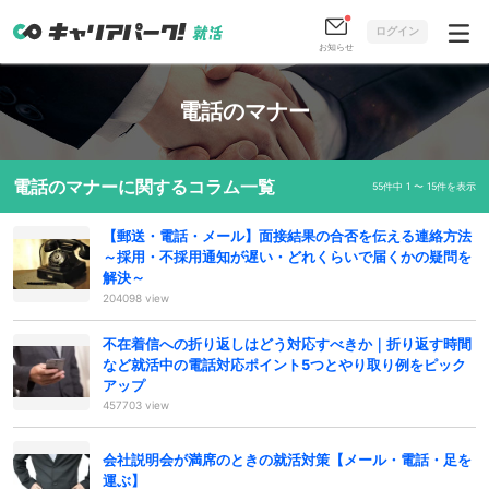
ログイン
お知らせ
電話のマナー
電話のマナーに関するコラム一覧
55件中 1 〜 15件を表示
【郵送・電話・メール】面接結果の合否を伝える連絡方法
～採用・不採用通知が遅い・どれくらいで届くかの疑問を
解決～
204098 view
不在着信への折り返しはどう対応すべきか｜折り返す時間
など就活中の電話対応ポイント5つとやり取り例をピック
アップ
457703 view
会社説明会が満席のときの就活対策【メール・電話・足を
運ぶ】