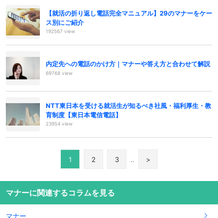
【就活の折り返し電話完全マニュアル】29のマナーをケー
ス別にご紹介
192567 view
内定先への電話のかけ方｜マナーや答え方と合わせて解説
69768 view
NTT東日本を受ける就活生が知るべき社風・福利厚生・教
育制度【東日本電信電話】
23954 view
1
2
3
..
>
マナーに関連するコラムを見る
マナー