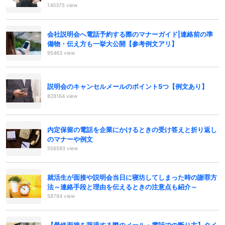
140375 view
会社説明会へ電話予約する際のマナーガイド|連絡前の準
備物・伝え方も一挙大公開【参考例文アリ】
95463 view
説明会のキャンセルメールのポイント5つ【例文あり】
828164 view
内定保留の電話を企業にかけるときの受け答えと折り返し
のマナーや例文
556593 view
就活生が面接や説明会当日に寝坊してしまった時の謝罪方
法～連絡手段と理由を伝えるときの注意点も紹介～
58784 view
【最終面接を辞退する際のメール・電話での断り方】タイ