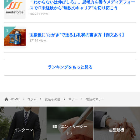
「わからないは伸びしろ」。思考力を養うメディアフォー
スでIT未経験から“無数のキャリア”を切り拓こう
102271 view
面接後に”はがき”で送るお礼状の書き方【例文あり】
37114 view
ランキングをもっと見る
›
›
›
›
HOME
コラム
就活その他
マナー
電話のマナー
ES（エントリーシー
インターン
志望動機
ト）