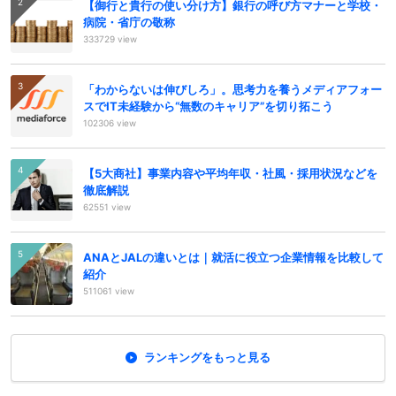
【御行と貴行の使い分け方】銀行の呼び方マナーと学校・
病院・省庁の敬称
333729 view
「わからないは伸びしろ」。思考力を養うメディアフォー
スでIT未経験から“無数のキャリア”を切り拓こう
102306 view
【5大商社】事業内容や平均年収・社風・採用状況などを
徹底解説
62551 view
ANAとJALの違いとは｜就活に役立つ企業情報を比較して
紹介
511061 view
ランキングをもっと見る