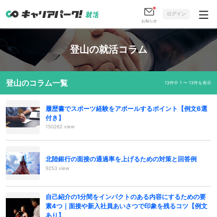
ログイン
お知らせ
登山の就活コラム
登山のコラム一覧
13件中 1 〜 13件を表示
履歴書でスポーツ経験をアポールするポイント【例文6選
付き】
150262 view
北陸銀行の面接の通過率を上げるための対策と回答例
9253 view
自己紹介の1分間をインパクトのある内容にするための要
素4つ｜面接や新入社員あいさつで印象を残るコツ【例文
あり】