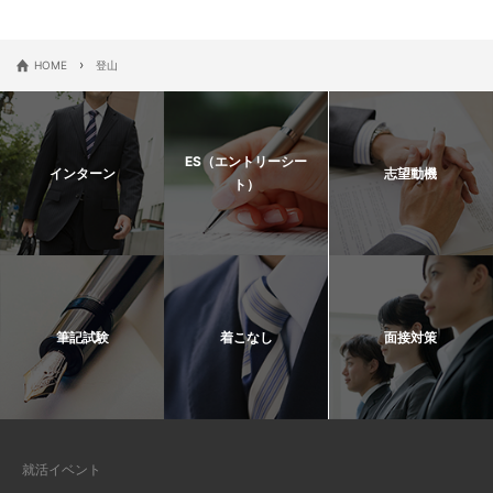
›
HOME
登山
ES（エントリーシー
インターン
志望動機
ト）
筆記試験
着こなし
面接対策
就活イベント