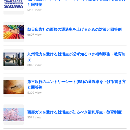
と回答例
5290 view
朝日広告社の面接の通過率を上げるための対策と回答例
9607 view
九州電力を受ける就活生が必ず知るべき福利厚生・教育制
度
6845 view
第三銀行のエントリーシート(ES)の通過率を上げる書き方
と回答例
5302 view
西部ガスを受ける就活生が知るべき福利厚生・教育制度
5571 view