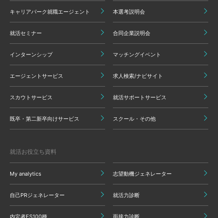
キャリアパーク就職エージェント
本選考説明会
就活セミナー
合同企業説明会
インターンシップ
マッチングイベント
エージェントサービス
求人検索/ナビサイト
スカウトサービス
就活サポートサービス
既卒・第二新卒向けサービス
スクール・その他
就活お役立ち資料
My analytics
志望動機ジェネレーター
自己PRジェネレーター
就活力診断
内定者ES100種
面接力診断