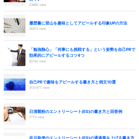
23980 view
履歴書に登山を趣味としてアピールする印象UPの方法
35913 view
「勉強熱心」「何事にも挑戦する」という姿勢を自己PRで
効果的にアピールするコツ4つ
65162 view
自己PRで趣味をアピールする書き方と例文10選
3131477 view
日清製粉のエントリーシート(ES)の書き方と回答例
7773 view
佐川急便のエントリーシート(ES)の通過率を上げる書き方