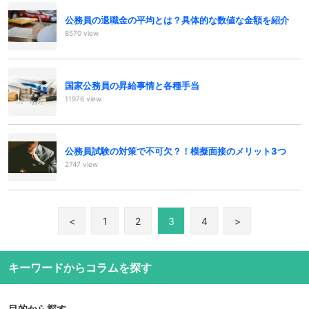
公務員の退職金の平均とは？具体的な数値な金額を紹介
8570 view
国家公務員の昇給事情と各種手当
11976 view
公務員試験の対策で不可欠？！模擬面接のメリット3つ
2747 view
<
1
2
3
4
>
キーワードからコラムを探す
目的から探す