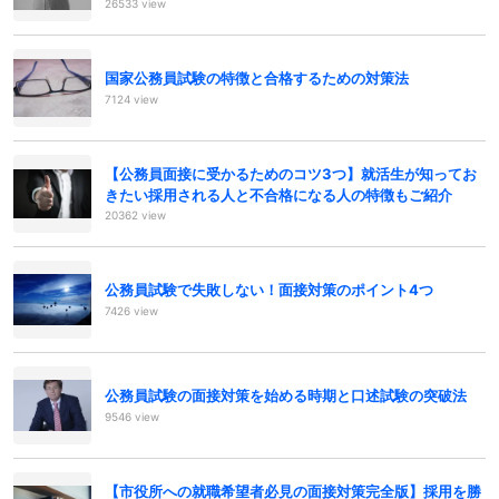
26533 view
国家公務員試験の特徴と合格するための対策法
7124 view
【公務員面接に受かるためのコツ3つ】就活生が知ってお
きたい採用される人と不合格になる人の特徴もご紹介
20362 view
公務員試験で失敗しない！面接対策のポイント4つ
7426 view
公務員試験の面接対策を始める時期と口述試験の突破法
9546 view
【市役所への就職希望者必見の面接対策完全版】採用を勝