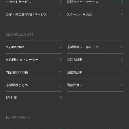
スカウトサービス
就活サポートサービス
既卒・第二新卒向けサービス
スクール・その他
就活お役立ち資料
My analytics
志望動機ジェネレーター
自己PRジェネレーター
就活力診断
内定者ES100種
面接力診断
志望動機まとめ
面接評価シート
SPI対策
採用担当者様へ