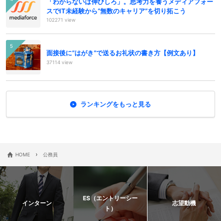
「わからないは伸びしろ」。思考力を養うメディアフォー
スでIT未経験から“無数のキャリア”を切り拓こう
102271 view
面接後に”はがき”で送るお礼状の書き方【例文あり】
37114 view
ランキングをもっと見る
›
HOME
公務員
ES（エントリーシー
インターン
志望動機
ト）