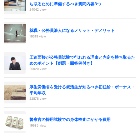
ち取るために準備するべき質問内容3つ
24042 view
就職・公務員浪人になるメリット・デメリット
19319 view
圧迫面接が公務員試験で行われる理由と内定を勝ち取るた
めのポイント【例題・回答例付き】
20920 view
厚生労働省を受ける就活生が知るべき初任給・ボーナス・
平均年収
22878 view
警察官の採用試験での身体検査にかかる費用
19685 view