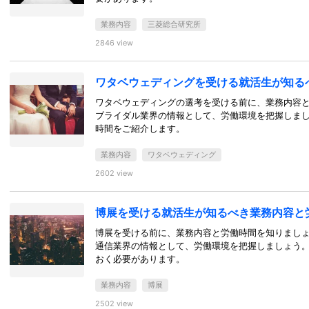
業務内容
三菱総合研究所
2846 view
ワタベウェディングを受ける就活生が知る
ワタベウェディングの選考を受ける前に、業務内容
ブライダル業界の情報として、労働環境を把握しま
時間をご紹介します。
業務内容
ワタベウェディング
2602 view
博展を受ける就活生が知るべき業務内容と
博展を受ける前に、業務内容と労働時間を知りまし
通信業界の情報として、労働環境を把握しましょう
おく必要があります。
業務内容
博展
2502 view