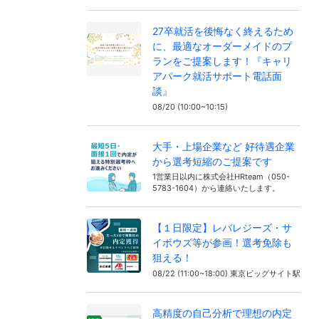
27卒就活を後悔なく終えるため
に、最適なオーダーメイドのプ
ランをご提案します！『キャリ
アパーク就活サポート電話面
談』
08/20 (10:00~10:15)
大手・上場企業など 好待遇企業
から選考短縮のご提案です
1営業日以内に株式会社HRteam（050-
5783-1604）から連絡いたします。
【１日限定】レバレジーズ・サ
イボウズ等が参画！選考免除も
狙える！
08/22 (11:00~18:00) 東京ビッグサイト駅
高精度の自己分析で理想の内定