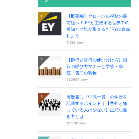
【概要編】グローバル税務の最
前線へ！ EYが主催する世界中の
英知と才気が集まるYTPYに参加
しよう
11138 view
【御行と貴行の使い分け方】銀
行の呼び方マナーと学校・病
院・省庁の敬称
333694 view
履歴書に「中高一貫」の学歴を
記載するポイント｜【意外と知
っている人は少ない】正式な書
き方とは
127700 view